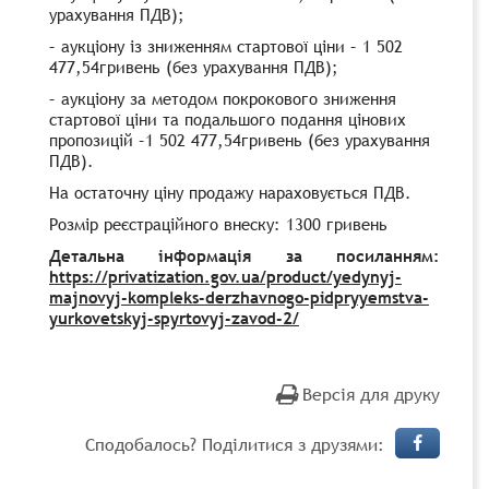
урахування ПДВ);
– аукціону із зниженням стартової ціни – 1 502
477,54гривень (без урахування ПДВ);
– аукціону за методом покрокового зниження
стартової ціни та подальшого подання цінових
пропозицій –1 502 477,54гривень (без урахування
ПДВ).
На остаточну ціну продажу нараховується ПДВ.
Розмір реєстраційного внеску: 1300 гривень
Детальна інформація за посиланням:
https://privatization.gov.ua/product/yedynyj-
majnovyj-kompleks-derzhavnogo-pidpryyemstva-
yurkovetskyj-spyrtovyj-zavod-2/
Версія для друку
Сподобалось? Поділитися з друзями: