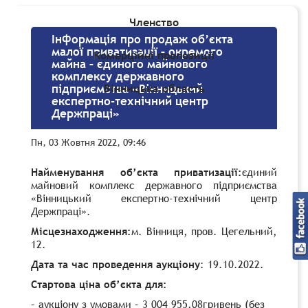
Членство
Інформація про продаж об’єкта
малої приватизації – окремого
Комерційні пропозиції
майна – єдиного майнового
комплексу державного
Вінницька область
підприємства «Вінницький
експертно-технічний центр
Держпраці»
Пн, 03 Жовтня 2022, 09:46
Найменування об’єкта приватизації:
єдиний
майновий комплекс державного підприємства
«Вінницький експертно-технічний центр
Держпраці».
Місцезнаходження:
м. Вінниця, пров. Цегельний,
12.
Дата та час проведення аукціону
: 19.10.2022.
Стартова ціна об’єкта для:
– аукціону з умовами – 3 004 955,08гривень (без