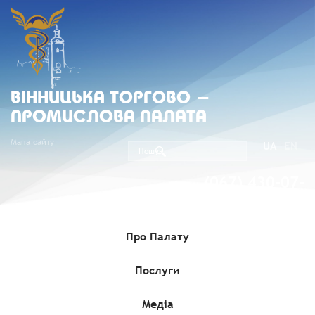
ВIННИЦЬКА ТОРГОВО -
ПРОМИСЛОВА ПАЛАТА
Мапа сайту
UA
EN
(067) 430-07-
05
Про Палату
Послуги
Головна
»
Комерційні пропозиції
»
Інформація про продаж
об’єкта малої приватизації – окремого майна – єдиного
майнового комплексу державного підприємства «Вінницький
експертно-технічний центр Держпраці»
Медіа