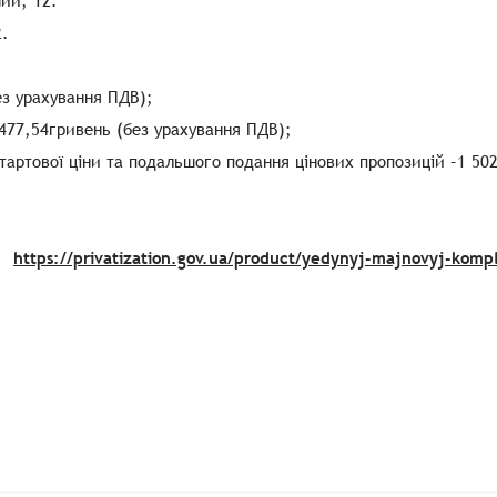
ний, 12.
2.
ез урахування ПДВ);
2 477,54гривень (без урахування ПДВ);
тартової ціни та подальшого подання цінових пропозицій –1 50
.
м:
https://privatization.gov.ua/product/yedynyj-majnovyj-kom