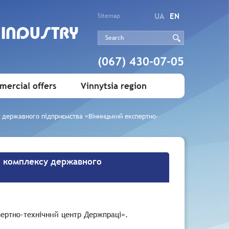
UA
EN
Sitemap
 INDUSTRY
(067) 430-07-05
ercial offers
Vinnytsia region
у державного підприємства «Вінницький експертно-
го комплексу державного
ертно-технічний центр Держпраці».