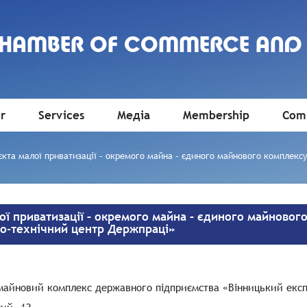
CHAMBER OF COMMERCE AND
r
Services
Медіа
Membership
Comm
кта малої приватизації – окремого майна – єдиного майнового комплекс
ої приватизації – окремого майна – єдиного майново
но-технічний центр Держпраці»
майновий комплекс державного підприємства «Вінницький експ