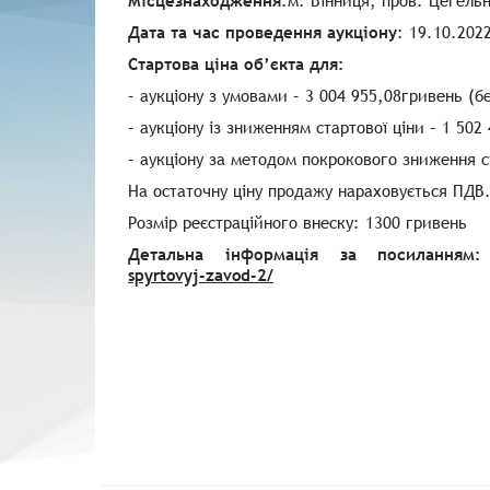
Місцезнаходження:
м. Вінниця, пров. Цегель
Дата та час проведення аукціону
: 19.10.202
Стартова ціна об’єкта для:
– аукціону з умовами – 3 004 955,08гривень (б
– аукціону із зниженням стартової ціни – 1 50
– аукціону за методом покрокового зниження с
На остаточну ціну продажу нараховується ПДВ
Розмір реєстраційного внеску: 1300 гривень
Детальна інформація за посилання
spyrtovyj-zavod-2/