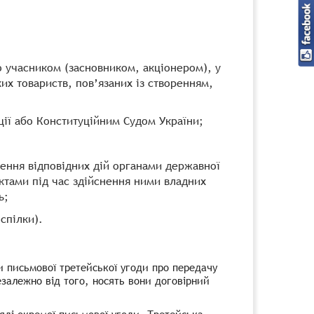
о учасником (засновником, акціонером), у
их товариств, пов’язаних із створенням,
ції або Конституційним Судом України;
нення відповідних дій органами державної
ктами під час здійснення ними владних
ь;
спілки).
и письмової третейської угоди про передачу
залежно від того, носять вони договірний