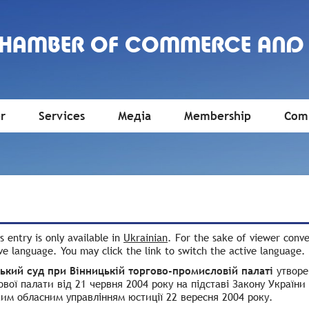
CHAMBER OF COMMERCE AND
r
Services
Медіа
Membership
Comm
is entry is only available in
Ukrainian
. For the sake of viewer conv
ve language. You may click the link to switch the active language.
ький суд при Вінницькій торгово-промисловій палаті
утворе
вої палати від 21 червня 2004 року на підставі
Закону України
им обласним управлінням юстиції 22 вересня 2004 року.