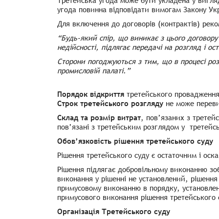
Третейська угода може бути укладена у вигляд
угода повинна відповідати вимогам Закону Укр
Для включення до договорів (контрактів) реко
“Будь-який спір, що виникає з цього договору
недійсності, підлягає передачі на розгляд і о
Сторони погоджуються з тим, що в процесі роз
промисловій палаті.”
Порядок відкриття
третейського провадженн
Строк третейського розгляду
не може переви
Склад та розмір витрат
, пов’язаних з третей
пов’язані з третейським розглядом у третейсь
Обов’язковість рішення третейського суду
Рішення третейського суду є остаточним і оск
Рішення підлягає добровільному виконанню зо
виконання у рішенні не установлений, рішення
примусовому виконанню в порядку, установл
примусового виконання рішення третейського 
Організація Третейського суду