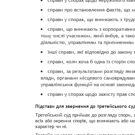
справи у спорах щодо нерухомого май
справи про встановлення фактів, що 
справи у спорах, що виникають з труд
справи, що виникають з корпоративних
тому числі учасником, який вибув, а так
діяльністю, управлінням та припиненням 
інші справи, які відповідно до закон
справи, коли хоча б одна із сторін сп
справи, за результатами розгляду яки
влади, органами місцевого самоврядуван
управлінських функцій на основі законод
справи у спорах щодо захисту прав спо
Підстави для звернення до третейського су
Третейський суд приймає до розгляду спори, щ
всіх або окремих спорів, що виникають або м
характер чи ні.