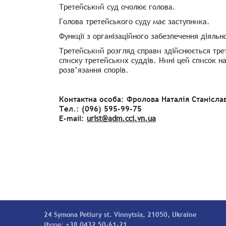
Третейський суд очолює голова.
Голова третейського суду має заступника.
Функції з організаційного забезпечення діяльн
Третейський розгляд справи здійснюється тре
списку третейських суддів. Нині цей список на
розв’язання спорів.
Контактна особа: Фролова Наталія Станісла
Тел.: (096) 595-99-75
E-mail:
urist@adm.cci.vn.ua
24 Symona Petlury st. Vinnytsia, 21050, Ukraine
Phone:
+38 0432 50-61-21