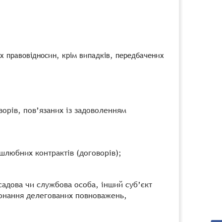
х правовідносин, крім випадків, передбачених
ворів, пов’язаних із задоволенням
 шлюбних контрактів (договорів);
осадова чи службова особа, інший суб’єкт
иконання делегованих повноважень,