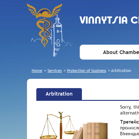
VINNYTSIA 
About Chambe
Home
»
Services
»
Protection of business
»
Arbitration
Arbitration
Sorry, th
alternati
Третейс
промисло
Вінницьк