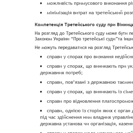
можливість примусового виконання р
мінімізація витрат на третейський роз
Компетенція Третейського суду при Вінниц
На розгляд до Третейського суду може бути п
Законом України “Про третейські суди”
та інш
Не можуть передаватися на розгляд Третейськ
справи у спорах про визнання недійсн
справи у спорах, що виникають при укл
державних потреб;
справи, пов’язані з державною таємн
справи у спорах, що виникають із сім
справи про відновлення платоспромож
справи, однією із сторін яких є орга
під час здійснення ним владних управлін
державна установа чи організація, казен