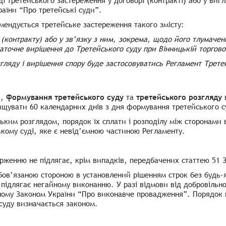
і третейського застереження у договорі (контракті) або у виг
аїни “Про третейські суди”.
мендується третейське застереження такого змісту:
 (контракту) або у зв’язку з ним, зокрема, щодо його тлумаче
статочне вирішення до Третейського суду при Вінницькій торгов
гляду і вирішення спору буде застосовуватись Регламент Третей
я,
формування третейського суду
та
третейського розгляду
в
щувати 60 календарних днів з дня формування третейського с
ським розглядом, порядок їх сплати і розподілу між сторонами
кому суді, яке є невід’ємною частиною Регламенту.
арженню не підлягає, крім випадків, передбачених статтею 51 
бов’язаною стороною в установлений рішенням строк без будь-
 підлягає негайному виконанню. У разі відмови від добровільн
еному
Законом України “Про виконавче провадження”
. Порядок 
суду визначається законом.