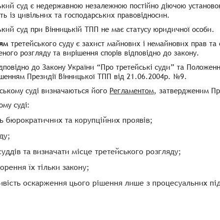
ький суд є недержавною незалежною постійно діючою установою
ь із цивільних та господарських правовідносин.
кий суд при Вінницькій ТПП не має статусу юридичної особи.
ям
третейського суду є захист майнових і немайнових прав та
ого розгляду та вирішення спорів відповідно до закону.
ідповідно до
Закону України “Про третейські суди”
та Положення
шенням Президії Вінницької ТПП від 21.06.2004р. №9.
йському суді визначаються його
Регламентом
, затвердженим Пр
ому суді:
ть бюрократичних та корупційних проявів;
ду;
суддів та визначати місце третейського розгляду;
орення їх тільки закону;
ивість оскарження цього рішення лише з процесуальних пі