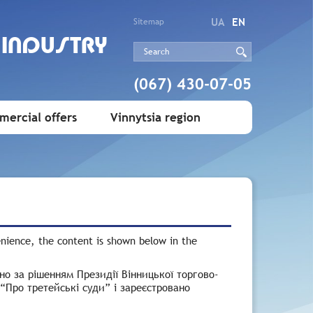
UA
EN
Sitemap
 INDUSTRY
(067) 430-07-05
ercial offers
Vinnytsia region
enience, the content is shown below in the
но за рішенням Президії Вінницької торгово-
 “Про третейські суди”
і зареєстровано