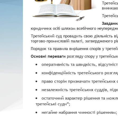
Третейс
виникают
Третейсь
Завданн
юридичних осіб шляхом всебічного неупереджен
Третейський суд провадить свою діяльність в
торгово-промисловій палаті, затвердженого рі
Порядок та правила вирішення спорів у трете
Основні переваги
розгляду спору у третейськ
оперативність та швидкість, відсутніс
конфіденційність третейського розгля
право сторін призначати третейських 
незалежність третейських суддів, підк
остаточний характер рішення та можл
третейські суди”;
негайне набрання чинності рішенням;