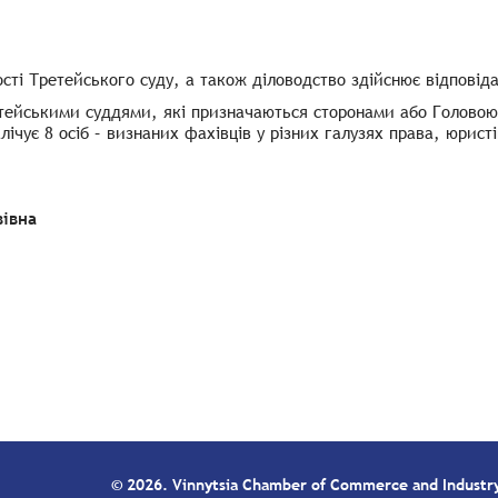
ості Третейського суду, а також діловодство здійснює відповід
тейськими суддями, які призначаються сторонами або Головою 
лічує 8 осіб – визнаних фахівців у різних галузях права, юрист
вівна
© 2026. Vinnytsia Chamber of Commerce and Industr