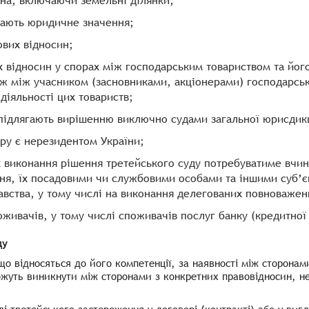
на, включаючи земельні ділянки;
мають юридичне значення;
ових відносин;
 відносин у спорах між господарським товариством та йог
ож між учасником (засновниками, акціонерами) господарськ
діяльності цих товариств;
у підлягають вирішенню виключно судами загальної юрисдик
ору є нерезидентом України;
х виконання рішення третейського суду потребуватиме вчи
ня, їх посадовими чи службовими особами та іншими суб’є
авства, у тому числі на виконання делегованих повноважен
живачів, у тому числі споживачів послуг банку (кредитної 
ду
о відносяться до його компетенції, за наявності між сторонам
ожуть виникнути між сторонами з конкретних правовідносин, не