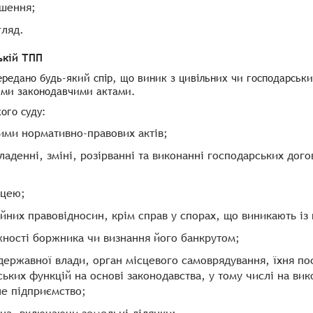
ішення;
гляд.
ькій ТПП
ередано будь-який спір, що виник з цивільних чи господарськи
ими законодавчими актами.
ого суду:
ими нормативно-правових актів;
аденні, зміні, розірванні та виконанні господарських дого
ицею;
ейних правовідносин, крім справ у спорах, що виникають із
ності боржника чи визнання його банкрутом;
н державної влади, орган місцевого самоврядування, їхня п
ських функцій на основі законодавства, у тому числі на в
не підприємство;