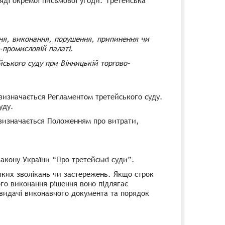
ляді окремої письмової угоди. Третейська
ння, виконання, порушення, припинення чи
о-промисловій палаті.
ського суду при Вінницькій торгово-
изначається Регламентом третейського суду.
уду.
 визначається Положенням про витрати,
Закону України “Про третейські суди”.
яких зволікань чи застережень. Якщо строк
ого виконання рішення воно підлягає
видачі виконавчого документа та порядок