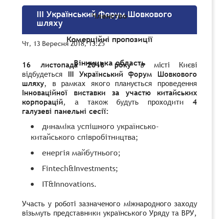
ІІІ Український форум Шовкового
Членство
шляху
Комерційні пропозиції
Чт, 13 Вересня 2018, 13:25
Вінницька область
16 листопада 2018 року
в місті Києві
відбудеться
ІІІ Український форум Шовкового
шляху
, в рамках якого планується проведення
Інноваційної виставки за участю китайських
корпорацій
, а також будуть проходити
4
галузеві панельні сесії:
динаміка успішного українсько-
китайського співробітництва;
енергія майбутнього;
Fintech&Investments;
IT&Innovations.
Участь у роботі зазначеного міжнародного заходу
візьмуть представники українського Уряду та ВРУ,