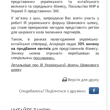
представники українського та китайського
великого та середнього бізнесу, Посольство КНР в
Україні й представники ЗМІ.
У зв’язку з цим, запрошуємо Вас взяти участь у
роботі ІІІ українського форуму Шовкового шляху,
що стане прекрасною нагодою представити регіон
для широкого кола іноземних партнерів.
Також, в рамках налагодження українсько-
китайської співпраці, Асоціація надає
30% знижку
на придбання квитків
для представників бізнесу.
Знижку можна отримати перейшовши за
спеціальним
посиланням.
Детальніше про ІІІ Український форум Шовкового
шляху
Версія для друку
Сподобалось? Поділитися з друзями: