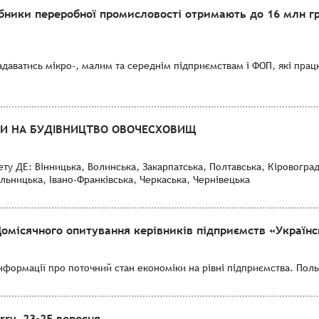
бники переробної промисловості отримають до 16 млн гр
адаватись мікро-, малим та середнім підприємствам і ФОП, які пра
НТИ НА БУДІВНИЦТВО ОВОЧЕСХОВИЩ
 ДЕ: Вінницька, Волинська, Закарпатська, Полтавська, Кіровоградс
льницька, Івано-Франківська, Черкаська, Чернівецька
омісячного опитування керівників підприємств «Українсь
формації про поточний стан економіки на рівні підприємства. Польо
rry, 23-25 вересня