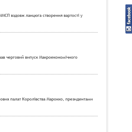
 ММСП вздовж ланцюга створення вартості у
тував черговий випуск Макроекономічного
лових палат Королівства Марокко, президентами