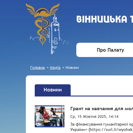
ВIННИЦЬКА
Про Палату
Головна
»
Медіа
»
Новини
Новини
Грант на навчання для мо
Ср, 15 Жовтня 2025, 14:14
За фінансування гуманітарної о
України» (https://surl.li/wyohx