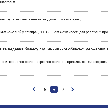
інтеграції
панії для встановлення подальшої співпраці
их компаній у співпраці з ITARE Нові можливості для реалізації про
 та ведення бізнесу від Вінницької обласної державної а
и: ► юридичні особи та фізичні особи-підприємці, які зареєстрован
5
6
7