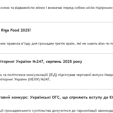
 силою та відважністю жінок і визначає перед собою місію підтримки
Riga Food 2025!
нює правила в’їзду для громадян третіх країн, які не мають візи чи 
іторинг України №247, серпень 2025 року
ь та політичних консультацій (ІЕД) підготував черговий випуск Мак
ніторинг України (МЕМУ) №247,
овий конкурс: Українські ОГС, що сприяють вступу до Є
ції громадянського суспільства долучитися до гармонізації законода