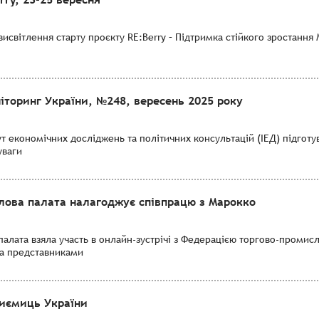
исвітлення старту проєкту RE:Berry – Підтримка стійкого зростання
іторинг України, №248, вересень 2025 року
тут економічних досліджень та політичних консультацій (ІЕД) підго
уваги
лова палата налагоджує співпрацю з Марокко
алата взяла участь в онлайн-зустрічі з Федерацією торгово-промис
 та представниками
иємиць України