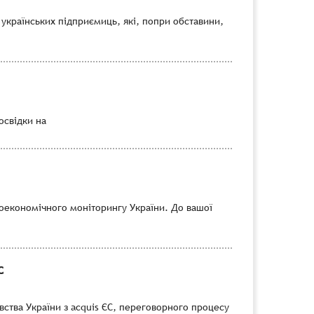
 українських підприємиць, які, попри обставини,
посвідки на
роекономічного моніторингу України. До вашої
C
вства України з acquis ЄС, переговорного процесу