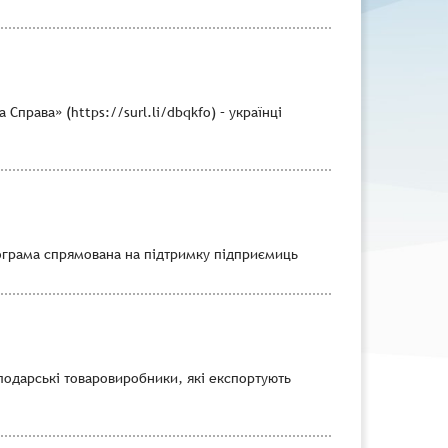
права» (https://surl.li/dbqkfo) – українці
рограма спрямована на підтримку підприємиць
сподарські товаровиробники, які експортують