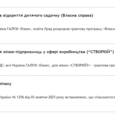
на відкриття дитячого садочку (Власна справа)
на ГАЛУЗІ: бізнес, освіта Уряд розширив грантову програму «Власна С
ля жінок-підприємиць у сфері виробництва (“СТВОРЮЙ”)
Е: вся Україна ГАЛУЗІ: бізнес, для жінок «СТВОРЮЙ!» – грантова п
ріпаку
України № 1256 від 03 жовтня 2025 року встановлено, що сільського