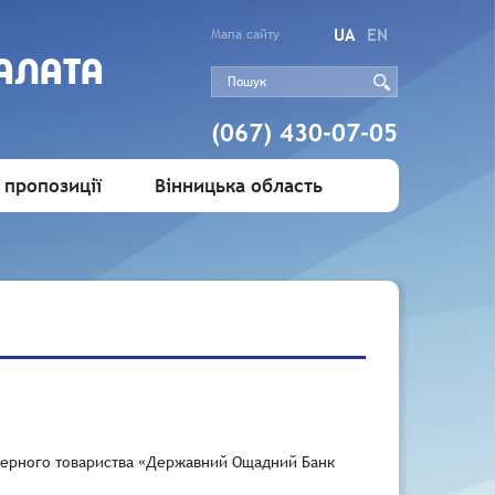
UA
EN
Мапа сайту
АЛАТА
(067) 430-07-05
 пропозиції
Вінницька область
іонерного товариства «Державний Ощадний Банк