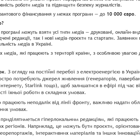
вність роботи медіа та підвищити безпеку журналістів.
грантового фінансування у межах програми — до
10 000 євро
.
о?
 програмі можуть взяти усі типи медіа — друковані, онлайн-ви
дчені редакції, так і нові медіа-проєкти та стартапи. Заявники
яльність медіа в Україні.
их медіа, які працюють з території країни, з особливою увагою
ок
. З огляду на постійні перебої з електроенергією в Укра
остро потребують джерел живлення (генераторів, павербанкі
інтернету, Starlink тощо), щоб залишатися в ефірі під час
сті їхньої роботи в складних умовах.
о працюють неподалік від лінії фронту, важливо надати обл
дних умовах.
а приділятиметься гіперлокальним редакціям, які працюють
х регіонів. Наприклад, це можуть бути проєкти, орієнтова
еорепортажів, інтерактивних матеріалів та інших інновацій