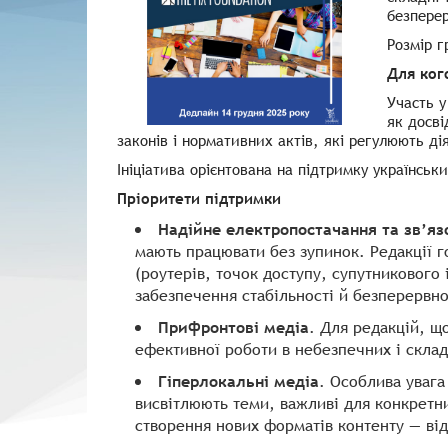
безперер
Розмір 
Для ког
Участь у
як досві
законів і нормативних актів, які регулюють ді
Ініціатива орієнтована на підтримку українськ
Пріоритети підтримки
Надійне електропостачання та зв’яз
мають працювати без зупинок. Редакції г
(роутерів, точок доступу, супутникового 
забезпечення стабільності й безперервно
Прифронтові медіа
. Для редакцій, щ
ефективної роботи в небезпечних і скла
Гіперлокальні медіа
. Особлива уваг
висвітлюють теми, важливі для конкретни
створення нових форматів контенту — від