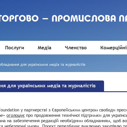
 ТОРГОВО - ПРОМИСЛОВА П
Послуги
Медіа
Членство
Комерційні
обладнання для українських медіа та журналістів
ня для українських медіа та журналістів
Foundation у партнерстві з Європейським центром свободи прес
ine»
оголошує
про продовження технічної підтримки для українськ
на на забезпечення редакцій необхідним обладнанням, щоб во
та небезпечні умови. Проєкт передбачає виключно закупівлю те