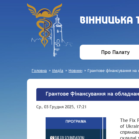
ВIННИЦЬКА
Про Палату
Головна
»
Медіа
»
Новини
»
Грантове фінансування на 
Грантове фінансування на обладнан
Ср, 03 Грудня 2025, 17:21
The Fix 
of Ukra
спрямова
складні 