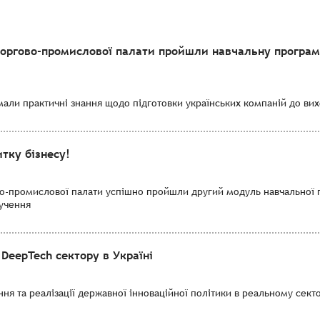
торгово-промислової палати пройшли навчальну програму
мали практичні знання щодо підготовки українських компаній до вихо
тку бізнесу!
во-промислової палати успішно пройшли другий модуль навчальної 
лучення
DeepTech сектору в Україні
я та реалізації державної інноваційної політики в реальному секто