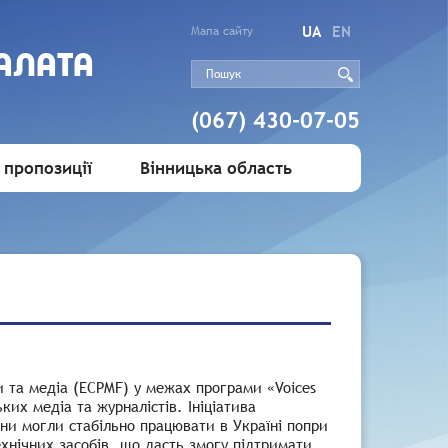
UA
EN
Мапа сайту
АЛАТА
(067) 430-07-05
 пропозиції
Вінницька область
и та медіа (ECPMF) у межах програми «Voices
их медіа та журналістів. Ініціатива
ни могли стабільно працювати в Україні попри
хнічних засобів, що дасть змогу підтримати