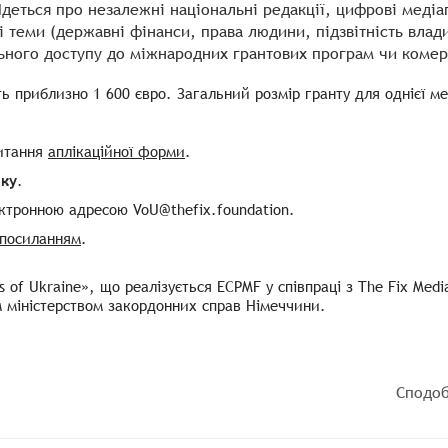
Йдеться про незалежні національні редакції, цифрові меді
 теми (державні фінанси, права людини, підзвітність влади
льного доступу до міжнародних грантових програм чи комер
ь приблизно 1 600 євро. Загальний розмір гранту для однієї ме
питання
аплікаційної форми
.
оку
.
ктронною адресою VoU@thefix.foundation.
посиланням
.
 of Ukraine», що реалізується ECPMF у співпраці з The Fix Med
им міністерством закордонних справ Німеччини.
Сподоб