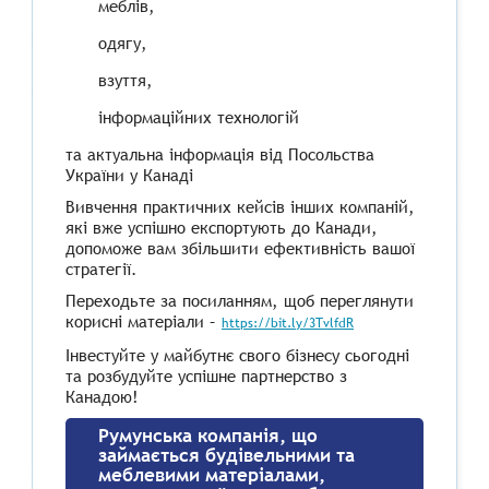
меблів,
одягу,
взуття,
інформаційних технологій
та актуальна інформація від Посольства
України у Канаді
Вивчення практичних кейсів інших компаній,
які вже успішно експортують до Канади,
допоможе вам збільшити ефективність вашої
стратегії.
Переходьте за посиланням, щоб переглянути
корисні матеріали –
https://bit.ly/3TvlfdR
Інвестуйте у майбутнє свого бізнесу сьогодні
та розбудуйте успішне партнерство з
Канадою!
Румунська компанія, що
займається будівельними та
меблевими матеріалами,