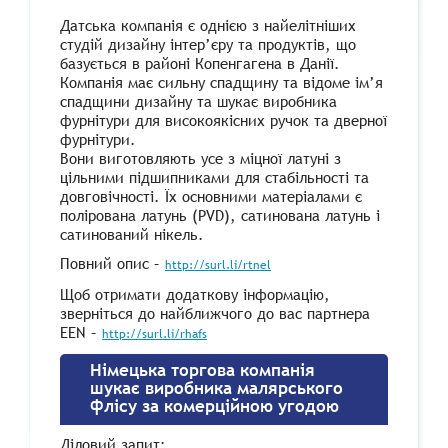
Датська компанія є однією з найелітніших
студій дизайну інтер’єру та продуктів, що
базується в районі Копенгагена в Данії.
Компанія має сильну спадщину та відоме ім’я
спадщини дизайну та шукає виробника
фурнітури для високоякісних ручок та дверної
фурнітури.
Вони виготовляють усе з міцної латуні з
цільними підшипниками для стабільності та
довговічності. Їх основними матеріалами є
полірована латунь (PVD), сатинована латунь і
сатинований нікель.
Повний опис –
http://surl.li/rtnel
Щоб отримати додаткову інформацію,
зверніться до найближчого до вас партнера
EEN –
http://surl.li/rhafs
Німецька торгова компанія
шукає виробника малярського
флісу за комерційною угодою
Діловий запит
: