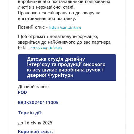
виробників або постачальників полірованих
листів з нержавіючої сталі.
Пропонується співпраця по договору на
виготовлення або поставку.
Повний опис –
http://surl.li/rtnre
Щоб отримати додаткову інформацію,
зверніться до найближчого до вас партнера
EEN –
http://surl.li/rhafs
Датська студія дизайну
інтер’єру та продукції високого
класу шукає виробника ручок і
дверної фурнітури
Діловий запит
:
POD
BRDK20240111005
Термін дії:
до 16 січня 2025
Короткий зміст: