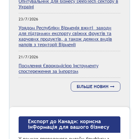
Опитувальник для бізнесу DeepTech сектору в
Україні
23/7/2026
Урядом Республіки Вірменія вжиті заходи
для підтримки експорту свіжих фруктів та
харчових продуктів, а також деяких видів
напоїв з території Вірменії
21/7/2026
Посилення Єврокомісією Інструменту
спостереження за імпортом
БІЛЬШЕ НОВИН
Експорт до Канади: корисна
інформація для вашого бізнесу
У рамках проведеного онлайн-брифінгу з