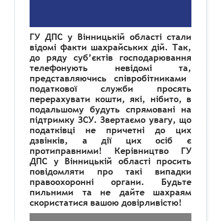
УВАГА! На теренах Вінниччини
працюють шахраї!
ГУ ДПС у Вінницькій області стали
відомі факти шахрайських дій. Так,
до ряду суб’
єктів господарювання
телефонують невідомі та
,
представляючись співробітниками
податков
о
ї служби просять
перерахувати кошти, які, нібито
,
в
подальшому будуть спрямовані на
підтримку ЗСУ.
Звертаємо увагу, що
податківці не причетні до цих
дзвінків, а дії цих осіб є
протиправними! Керівництво ГУ
ДПС у Вінницькій області просить
повідомляти про такі випадки
правоохоронні органи. Будьте
пильними та не дайте шахраям
скористатися вашою довірливістю!