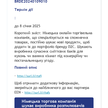
BRDE20240109010
Термін дії
:
до 8 січня 2025
Короткий зміст:
Німецька онлайн-торгівельна
компанія, що спеціалізується на споживчих
товарах, постійно шукає нові продукти, щоб
додати їх до портфоліо бренду D2C. Шукають
виробника сучасних сміттєвих баків для
кухонь чи ванних кімнат під комерційну чи
постачальницьку угоду.
Повний опис
–
http://surl.li/rtofj
Щоб отримати додаткову інформацію,
зверніться до найближчого до вас партнера
EEN –
http://surl.li/rhafs
Німецька торгова компанія
шукає виробника розпилювачів