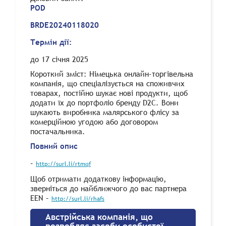
POD
BRDE20240118020
Термін дії:
до 17 січня 2025
Короткий зміст:
Німецька онлайн-торгівельна
компанія, що спеціалізується на споживчих
товарах, постійно шукає нові продукти, щоб
додати їх до портфоліо бренду D2C. Вони
шукають виробника малярського флісу за
комерційною угодою або договором
постачальника.
Повний опис
–
http://surl.li/rtmqf
Щоб отримати додаткову інформацію,
зверніться до найближчого до вас партнера
EEN –
http://surl.li/rhafs
Австрійська компанія, що