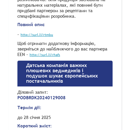
натуральних матеріалах, які повинні бути
придбані партнером за рецептами та
специфікаціями розробника.
Повний опис
–
http://surl.li/rtmbu
Щоб отримати додаткову інформацію,
зверніться до найближчого до вас партнера
EEN –
http://surl.li/rhafs
Датська компанія важких
плюшевих ведмедиків і
подушок шукає європейських
постачальників
Діловий запит:
PODBRDK20240129008
Термін дії:
до 28 січня 2025
Короткий зміст: