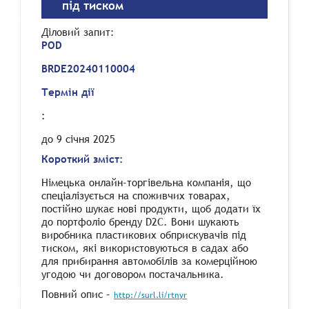
під тиском
Діловий запит
:
POD
BRDE20240110004
Термін дії
:
до 9 січня 2025
Короткий зміст:
Німецька онлайн-торгівельна компанія, що
спеціалізується на споживчих товарах,
постійно шукає нові продукти, щоб додати їх
до портфоліо бренду D2C. Вони шукають
виробника пластикових обприскувачів під
тиском, які використовуються в садах або
для прибирання автомобілів за комерційною
угодою чи договором постачальника.
Повний опис –
http://surl.li/rtnyr