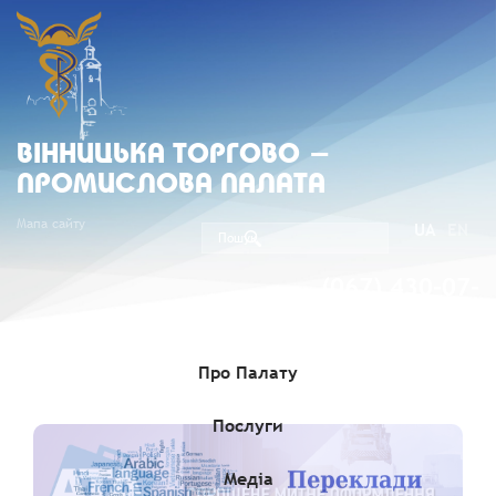
ВIННИЦЬКА ТОРГОВО -
ПРОМИСЛОВА ПАЛАТА
Мапа сайту
UA
EN
(067) 430-07-
05
Про Палату
Послуги
Медіа