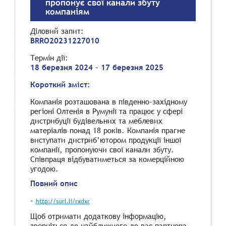
пропонує свої канали збуту
компаніям
Діловий запит:
BRRO20231227010
Термін дії:
18 березня 2024 – 17 березня 2025
Короткий зміст:
Компанія розташована в південно-західному
регіоні Олтенія в Румунії та працює у сфері
дистрибуції будівельних та меблевих
матеріалів понад 18 років. Компанія прагне
виступати дистриб’ютором продукції іншої
компанії, пропонуючи свої канали збуту.
Співпраця відбуватиметься за комерційною
угодою.
Повний опис
–
http://surl.li/rxdxr
Щоб отримати додаткову інформацію,
зверніться до найближчого до вас партнера