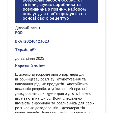
розробляє засоби особистої
гігієни, шукає виробника та
розливника з повним набором
послуг для своїх продуктів на
основі своїх рецептур
Діловий запит
:
POD
BRAT20240123023
Термін дії:
до
22 січня 2025
Короткий зміст:
Шукаємо аутсорсингового партнера для
виробництва, розливу, етикетування та
пакування рідких продуктів. Австрійська
компанія розробила унікальні мінеральні
дезодоранти, які дуже довго діють і ніжно
впливають на шкіру. Вони спеціально
шукають виробника та розливника для своїх
роликових дезодорантів і дезодорантів-
розпилювачів. Їхня продукція заснована на