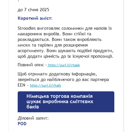
до 7 січня 2025
Короткий зміст:
Stroodles виготовляє соломинки для напоїв із
макаронних виробів. Вони стійкі та
розкладаються. Вони також виробляють
миски та тарілки для розширення
асортименту. Вони шукають подібні продукти,
щоб додати цінність до їх існуючої пропозиції.
Повний опис –
http://surl.li/rtopk
Щоб отримати додаткову інформацію,
зверніться до найближчого до вас партнера
EEN –
http://surl.li/rhafs
Німецька торгова компанія
шукає виробника сміттєвих
баків
Діловий запит
:
POD