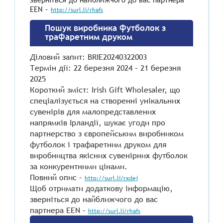
EEN –
http://surl.li/rhafs
Пошук виробника футболок з
трафаретним друком
Діловий запит: BRIE20240322003
Термін дії: 22 березня 2024 – 21 березня
2025
Короткий зміст: Irish Gift Wholesaler, що
спеціалізується на створенні унікальних
сувенірів для малопредставлених
напрямків Ірландії, шукає угоди про
партнерство з європейським виробником
футболок і трафаретним друком для
виробництва якісних сувенірних футболок
за конкурентними цінами.
Повний опис –
http://surl.li/rxdej
Щоб отримати додаткову інформацію,
зверніться до найближчого до вас
партнера EEN –
http://surl.li/rhafs