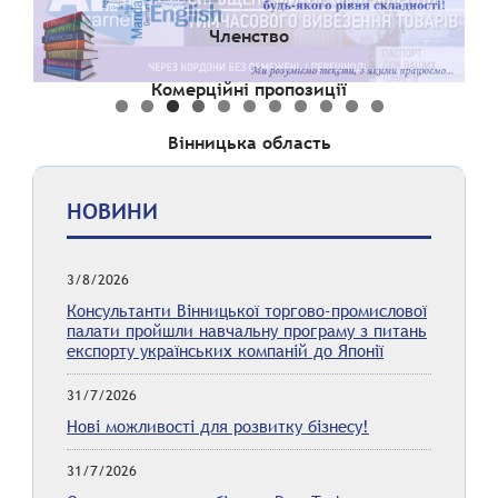
Членство
Комерційні пропозиції
Вінницька область
НОВИНИ
3/8/2026
Консультанти Вінницької торгово-промислової
палати пройшли навчальну програму з питань
експорту українських компаній до Японії
31/7/2026
Нові можливості для розвитку бізнесу!
31/7/2026