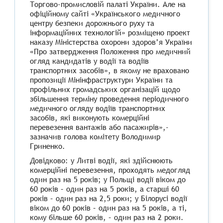
Торгово-промисловій палаті України. Але на
офіційному сайті «Українського медичного
центру безпеки дорожнього руху та
інформаційних технологій» розміщено проект
наказу Міністерства охорони здоров’я України
«Про затвердження Положення про медичний
огляд кандидатів у водії та водіїв
транспортних засобів», в якому не враховано
пропозиції Мінінфраструктури України та
профільних громадських організацій щодо
збільшення терміну проведення періодичного
медичного огляду водіїв транспортних
засобів, які виконують комерційні
перевезення вантажів або пасажирів»,-
зазначив голова комітету Володимир
Гриненко.
Довідково: у Литві водії, які здійснюють
комерційні перевезення, проходять медогляд
один раз на 5 років; у Польщі водії віком до
60 років – один раз на 5 років, а старші 60
років – один раз на 2,5 роки; у Білорусі водії
віком до 60 років – один раз на 5 років, а ті,
кому більше 60 років, – один раз на 2 роки.