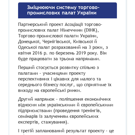
Зміцнюючи систему торгово-
промислових палат України
Партнерський проект Асоціації торгово-
промислових палат Німеччини (DIHK),
Торгово-промислової палати України,
Донецької, Чернігівської, Київської й
Одеської палат розрахований на 3 роки, з
квітня 2016 р. по березень 2019 року. Він
буде працювати за трьома напрямами.
Перший стосується розвитку спільно з
палатами – учасницями проекту
перспективних і цікавих для малого та
середнього бізнесу послуг, що сприятиме їх
виходу на європейські ринки.
Другий напрямок – поліпшення економічних
відносин між українськими й європейськими
підприємствами (проведення тренінгів,
семінарів із залученням європейських
експертів, стажування).
І третій запланований результат проекту – це