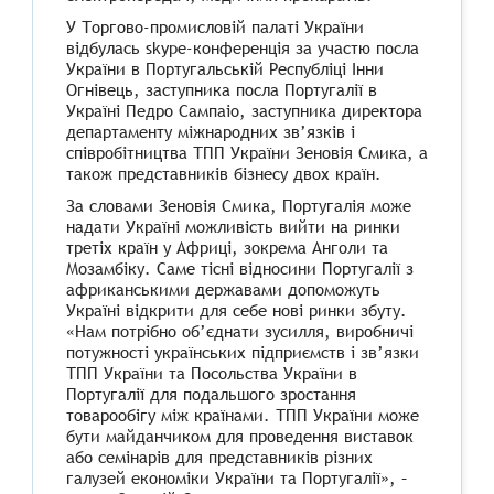
У Торгово-промисловій палаті України
відбулась skype-конференція за участю посла
України в Португальській Республіці Інни
Огнівець, заступника посла Португалії в
Україні Педро Сампаіо, заступника директора
департаменту міжнародних зв’язків і
співробітництва ТПП України Зеновія Смика, а
також представників бізнесу двох країн.
За словами Зеновія Смика, Португалія може
надати Україні можливість вийти на ринки
третіх країн у Африці, зокрема Анголи та
Мозамбіку. Саме тісні відносини Португалії з
африканськими державами допоможуть
Україні відкрити для себе нові ринки збуту.
«Нам потрібно об’єднати зусилля, виробничі
потужності українських підприємств і зв’язки
ТПП України та Посольства України в
Португалії для подальшого зростання
товарообігу між країнами. ТПП України може
бути майданчиком для проведення виставок
або семінарів для представників різних
галузей економіки України та Португалії», –