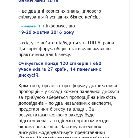
GREEN MIND-2016
– це два дні корисних знань, ділового
спілкування й успішних бізнес-кейсів.
інформує, що
Вінницька ТПП
19-20 жовтня 2016 року
захід уже вп’яте відбудеться в ТПП України.
Цьогоріч форум обіцяє стати максимально
практичним для бізнесу.
Очікується понад 120 спікерів і 650
учасників із 27 країн, 14 панельних
дискусій.
Крім того, організатори форуму дотрималися
пропорцій – у складі кожної панельної дискусії
за трибуною збереться пропорційна кількість
доповідачів – по два незалежних експерти,
представники бізнесу та влади. За
результатами кожного заходу буде
підготовлена та надіслана органам влади
окрема резолюція. Частину панельних
дискусій модеруватимуть представники