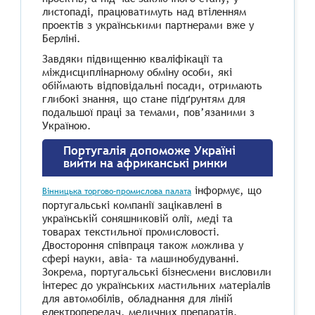
листопаді, працюватимуть над втіленням
проектів з українськими партнерами вже у
Берліні.
Завдяки підвищенню кваліфікації та
міждисциплінарному обміну особи, які
обіймають відповідальні посади, отримають
глибокі знання, що стане підґрунтям для
подальшої праці за темами, пов’язаними з
Україною.
Португалія допоможе Україні
вийти на африканські ринки
інформує, що
Вінницька торгово-промислова палата
португальські компанії зацікавлені в
українській соняшниковій олії, меді та
товарах текстильної промисловості.
Двостороння співпраця також можлива у
сфері науки, авіа- та машинобудуванні.
Зокрема, португальські бізнесмени висловили
інтерес до українських мастильних матеріалів
для автомобілів, обладнання для ліній
електропередач, медичних препаратів.