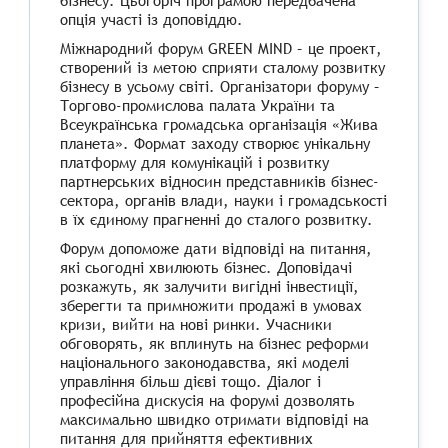
бізнесу. Цьогоріч програмою передбачена
опція участі із доповіддю.
Міжнародний форум GREEN MIND – це проект,
створений із метою сприяти сталому розвитку
бізнесу в усьому світі. Організатори форуму –
Торгово-промислова палата України та
Всеукраїнська громадська організація «Жива
планета». Формат заходу створює унікальну
платформу для комунікацій і розвитку
партнерських відносин представників бізнес-
сектора, органів влади, науки і громадськості
в їх єдиному прагненні до сталого розвитку.
Форум допоможе дати відповіді на питання,
які сьогодні хвилюють бізнес. Доповідачі
розкажуть, як залучити вигідні інвестиції,
зберегти та примножити продажі в умовах
кризи, вийти на нові ринки. Учасники
обговорять, як вплинуть на бізнес реформи
національного законодавства, які моделі
управління більш дієві тощо. Діалог і
професійна дискусія на форумі дозволять
максимально швидко отримати відповіді на
питання для прийняття ефективних