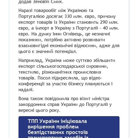
додав Зеновій Смик.
Наразі товарообіг між Україною та
Португалією досягає 330 млн. євро, причому
експорт товарів із України становить 290 млн.
євро, а імпорт в Україну з Португалії – 40 млн.
євро. На думку Інни Огнівець, це незначні
показники, потрібно активно розвивати
взаємовигідні економічні відносини, адже для
цього є значний потенціал.
Наприклад, Україна може суттєво збільшити
експорт сільськогосподарської сировини,
текстилю, різноманітних промислових
товарів. Посол підкреслила, що відео-
конференції за участю бізнесу плануються і
надалі.
Вона також повідомила про візит міністра
закордонних справ України до Португалії у
вересні цього року.
ТПП України ініціювала
вирішення проблем
безпідставних простоїв
транспортних засобів із