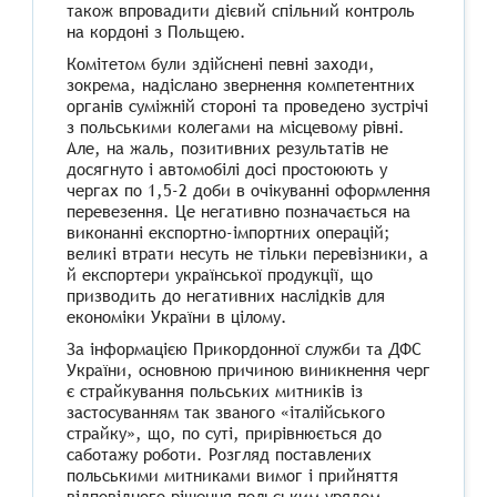
також впровадити дієвий спільний контроль
на кордоні з Польщею.
Комітетом були здійснені певні заходи,
зокрема, надіслано звернення компетентних
органів суміжній стороні та проведено зустрічі
з польськими колегами на місцевому рівні.
Але, на жаль, позитивних результатів не
досягнуто і автомобілі досі простоюють у
чергах по 1,5-2 доби в очікуванні оформлення
перевезення. Це негативно позначається на
виконанні експортно-імпортних операцій;
великі втрати несуть не тільки перевізники, а
й експортери української продукції, що
призводить до негативних наслідків для
економіки України в цілому.
За інформацією Прикордонної служби та ДФС
України, основною причиною виникнення черг
є страйкування польських митників із
застосуванням так званого «італійського
страйку», що, по суті, прирівнюється до
саботажу роботи. Розгляд поставлених
польськими митниками вимог і прийняття
відповідного рішення польським урядом