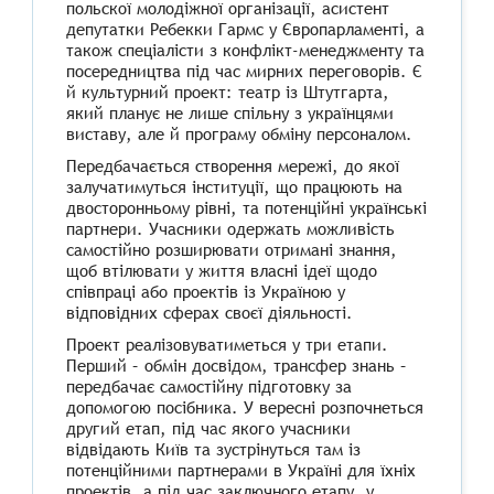
польскої молодіжної організації, асистент
депутатки Ребекки Гармс у Європарламенті, а
також спеціалісти з конфлікт-менеджменту та
посередництва під час мирних переговорів. Є
й культурний проект: театр із Штутгарта,
який планує не лише спільну з українцями
виставу, але й програму обміну персоналом.
Передбачається створення мережі, до якої
залучатимуться інституції, що працюють на
двосторонньому рівні, та потенційні українські
партнери. Учасники одержать можливість
самостійно розширювати отримані знання,
щоб втілювати у життя власні ідеї щодо
співпраці або проектів із Україною у
відповідних сферах своєї діяльності.
Проект реалізовуватиметься у три етапи.
Перший – обмін досвідом, трансфер знань –
передбачає самостійну підготовку за
допомогою посібника. У вересні розпочнеться
другий етап, під час якого учасники
відвідають Київ та зустрінуться там із
потенційними партнерами в Україні для їхніх
проектів, а під час заключного етапу, у