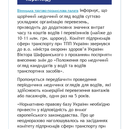
інформує, що
Вінницька торгово-промислова палата
щорічний медичний огляд водіїв суттєво
ускладнює організацію перевезень,
призводить до додаткових значних витрат
часу та коштів водіїв і перевізників (майже до
10-11 млн. грн. щороку). Комітет підприємців
сфери транспорту при ТПП України звернувся
до в.о. міністра охорони здоров’я України
Віктора Шафранського з проханням посприяти
внесенню змін до «Положення про медичний
огляд кандидатів у водії та водіїв
транспортних засобів».
Пропонується передбачити проведення
періодичних медичних оглядів для водіїв, які
здійснюють комерційні перевезення вантажів
або пасажирів, один раз на 5 років.
«Нормативно-правову базу України необхідно
привести у відповідність до вимог
європейського законодавства. Про це
неодноразово наголошувалось на засіданнях
комітету підприємців сфери транспорту при