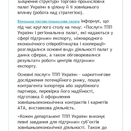
зміцнення структури торгово-промислових
палат України в цілому й її зовнішнього
впливу (робота над стратегією).
інформує, що
Вінницька торгово-промислова палата
під час круглого столу на тему: «Послуги ТПП
України і регіональних палат, які надаються у
сфері підтримки експорту, міжнародного
економічного співробітництва і кооперації»
розглядалися основні види діяльності палат у
даних сферах, а також обговорювалися
результати роботи центрів підтримки
експорту.
Основні послуги ТПП України – маркетингове
дослідження потенційного ринку, пошук
контрагента-імпортера або зарубіжного
партнера, перевірка його надійності,
підготовка й оформлення
зовнішньоекономічних контрактів і карнетів
АТА, виставкова діяльність.
«Кожен департамент ТПП України виконує
певні завдання для підтримки суб’єктів
зовнішньоекономічної діяльності. Також до