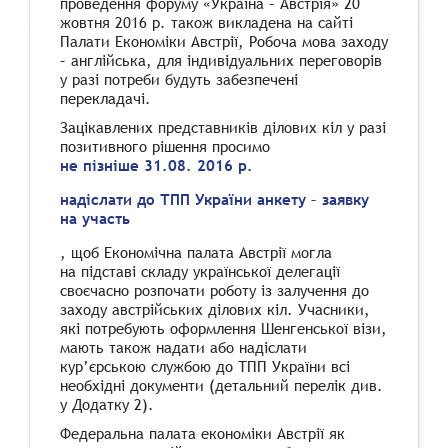
проведення форуму «Україна – Австрія» 20
жовтня 2016 р. також викладена на сайті
Палати Економіки Австрії, Робоча мова заходу
– англійська, для індивідуальних переговорів
у разі потреби будуть забезпечені
перекладачі.
Зацікавлених представників ділових кіл у разі
позитивного рішення просимо
не пізніше 31.08. 2016 р.
надіслати до ТПП України анкету – заявку
на участь
, щоб Економічна палата Австрії могла
на підставі складу української делегації
своєчасно розпочати роботу із залучення до
заходу австрійських ділових кіл. Учасники,
які потребують оформлення Шенгенської візи,
мають також надати або надіслати
кур’єрською службою до ТПП України всі
необхідні документи (детальний перелік див.
у Додатку 2).
Федеральна палата економіки Австрії як