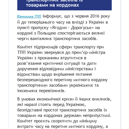
товарами на кордонах
інформує, що з червня 2016 року
Вінницька ТПП
й до теперішнього часу на виїзді з України в
пункті пропуску «Ягодин – Дорогуськ» на
кордоні з Польщею спостерігаються великі
черги вантажних транспортних засобів.
Комітет підприємців сфери транспорту при
ТПП України звернувся до прем’єр-міністра
України з проханням втрутитися в
розв’язання критичної ситуації та дати
доручення відповідним міністерствам і
відомствам щодо вирішення питання
безперешкодного перетину митного кордону
транспортними засобами українських та
іноземних перевізників.
В умовах економічної кризи й інших викликів,
які наразі стоять перед Україною,
безпідставні простої транспортних засобів із
товарами на кордонах держави неприпустимі.
Комітет просить скоротити до мінімуму
витрати часу на перетин митного кордону, а