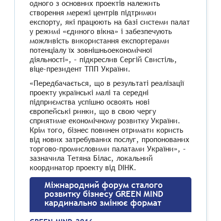
одного з основних проектів належить
створення мережі центрів підтримки
експорту, які працюють на базі системи палат
у режимі «єдиного вікна» і забезпечують
можливість використання експортерами
потенціалу їх зовнішньоекономічної
діяльності», – підкреслив Сергій Свистіль,
віце-президент ТПП України.
«Передбачається, що в результаті реалізації
проекту українські малі та середні
підприємства успішно освоять нові
європейські ринки, що в свою чергу
сприятиме економічному розвитку України.
Крім того, бізнес повинен отримати користь
від нових затребуваних послуг, пропонованих
торгово-промисловими палатами України», –
зазначила Тетяна Білас, локальний
координатор проекту від DIHK.
Міжнародний форум сталого
розвитку бізнесу GREEN MIND
кардинально змінює формат