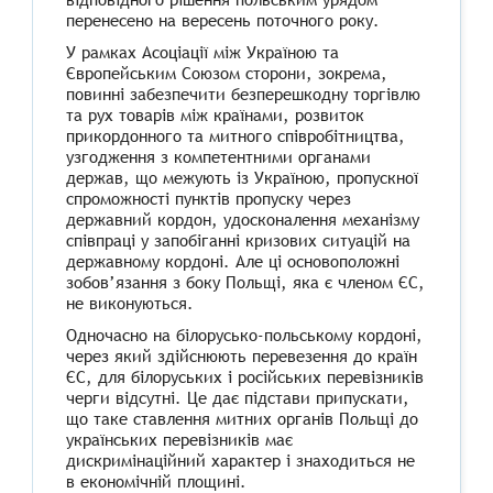
перенесено на вересень поточного року.
У рамках Асоціації між Україною та
Європейським Союзом сторони, зокрема,
повинні забезпечити безперешкодну торгівлю
та рух товарів між країнами, розвиток
прикордонного та митного співробітництва,
узгодження з компетентними органами
держав, що межують із Україною, пропускної
спроможності пунктів пропуску через
державний кордон, удосконалення механізму
співпраці у запобіганні кризових ситуацій на
державному кордоні. Але ці основоположні
зобов’язання з боку Польщі, яка є членом ЄС,
не виконуються.
Одночасно на білорусько-польському кордоні,
через який здійснюють перевезення до країн
ЄС, для білоруських і російських перевізників
черги відсутні. Це дає підстави припускати,
що таке ставлення митних органів Польщі до
українських перевізників має
дискримінаційний характер і знаходиться не
в економічній площині.