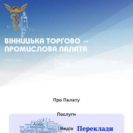
ВIННИЦЬКА ТОРГОВО -
ПРОМИСЛОВА ПАЛАТА
Мапа сайту
UA
EN
(067) 430-07-
05
Про Палату
Послуги
Медіа