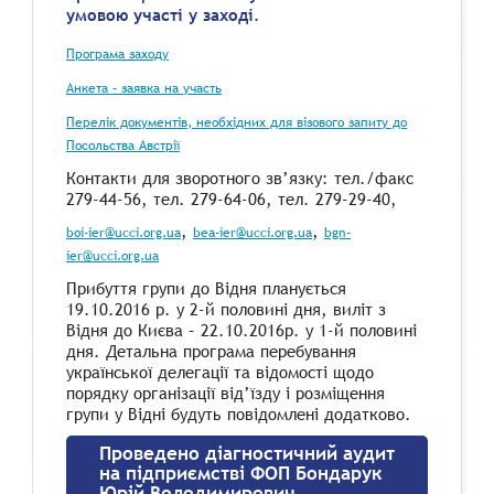
умовою участі у заході.
Програма заходу
Анкета – заявка на участь
Перелік документів, необхідних для візового запиту до
Посольства Австрії
Контакти для зворотного зв’язку: тел./факс
279-44-56, тел. 279-64-06, тел. 279-29-40,
,
,
boi-ier@ucci.org.ua
bea-ier@ucci.org.ua
bgn-
ier@ucci.org.ua
Прибуття групи до Відня планується
19.10.2016 р. у 2-й половині дня, виліт з
Відня до Києва – 22.10.2016р. у 1-й половині
дня. Детальна програма перебування
української делегації та відомості щодо
порядку організації від’їзду і розміщення
групи у Відні будуть повідомлені додатково.
Проведено діагностичний аудит
на підприємстві ФОП Бондарук
Юрій Володимирович