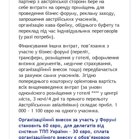
партнер з австрійської сторони бере на
себе витрати на оренду приміщень для
проведення бізнес-форуму, рекламу заходу,
запрошення австрійських учасників,
організацію кава-брейку, обіднього буфету та
переклад під час індивідуальних переговорів
(у разі потреби).
Фінансування інших витрат, пов’язаних з
участю у бізнес-форумі (переліт,
трансфери, розміщення у готелі, оформлення
виїзних документів, медичне страхування,
організаційний внесок тощо) передбачається
за рахунок самих учасників. Згідно
попереднього кошторису орієнтовна вартість
всіх вищенаведених витрат (за умови
одномісного розміщення у готелі **** у центрі
міста, З ночі/4 дні та прямого перельоту
Австрійськими авіалініями) складає прибл. 1
000 – 1 100 євро на одного учасника.
Організаційний внесок за участь у форумі
становить 60 євро, для делегатів від
системи ТПП України – 30 євро, сплата
організаційного внеску є обов’язковою