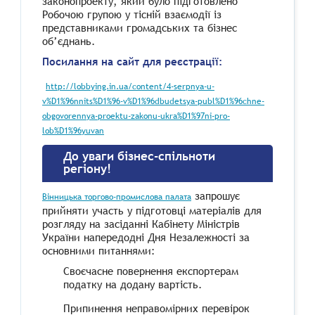
законопроекту, який було підготовлено
Робочою групою у тісній взаємодії із
представниками громадських та бізнес
об’єднань.
Посилання на сайт для реєстрації:
http://lobbying.in.ua/content/4-serpnya-u-
v%D1%96nnits%D1%96-v%D1%96dbudetsya-publ%D1%96chne-
obgovorennya-proektu-zakonu-ukra%D1%97ni-pro-
lob%D1%96yuvan
До уваги бізнес-спільноти
регіону!
запрошує
Вінницька торгово-промислова палата
прийняти участь у підготовці матеріалів для
розгляду на засіданні Кабінету Міністрів
України напередодні Дня Незалежності за
основними питаннями:
Своєчасне повернення експортерам
податку на додану вартість.
Припинення неправомiрних перевiрок