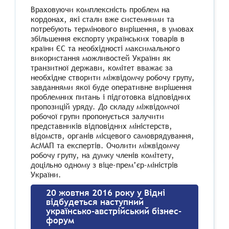
Враховуючи комплексність проблем на
кордонах, які стали вже системними та
потребують термінового вирішення, в умовах
збільшення експорту українських товарів в
країни ЄС та необхідності максимального
використання можливостей України як
транзитної держави, комітет вважає за
необхідне створити міжвідомчу робочу групу,
завданнями якої буде оперативне вирішення
проблемних питань і підготовка відповідних
пропозицій уряду. До складу міжвідомчої
робочої групи пропонується залучити
представників відповідних міністерств,
відомств, органів місцевого самоврядування,
АсМАП та експертів. Очолити міжвідомчу
робочу групу, на думку членів комітету,
доцільно одному з віце-прем’єр-міністрів
України.
20 жовтня 2016 року у Відні
відбудеться наступний
українсько-австрійський бізнес-
форум