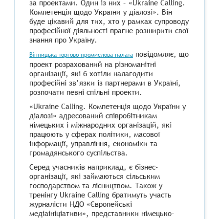
за проектами. Один із них – «Ukraine Calling.
Компетенція щодо України у діалозі». Він
буде цікавий для тих, хто у рамках супроводу
професійної діяльності прагне розширити свої
знання про Україну.
повідомляє, що
Вінницька торгово-промислова палата
проект розрахований на різноманітні
організації, які б хотіли налагодити
професійні зв’язки із партнерами в Україні,
розпочати певні спільні проекти.
«Ukraine Calling. Компетенція щодо України у
діалозі» адресований співробітникам
німецьких і міжнародних організацій, які
працюють у сферах політики, масової
інформації, управління, економіки та
громадянського суспільства.
Серед учасників наприклад, є бізнес-
організації, які займаються сільським
господарством та лісництвом. Також у
тренінгу Ukraine Calling братимуть участь
журналісти НДО «Європейські
медіаініціативи», представники німецько-