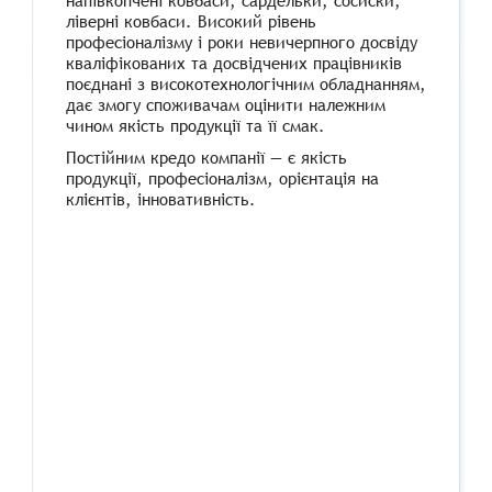
напівкопчені ковбаси, сардельки, сосиски,
ліверні ковбаси. Високий рівень
професіоналізму і роки невичерпного досвіду
кваліфікованих та досвідчених працівників
поєднані з високотехнологічним обладнанням,
дає змогу споживачам оцінити належним
чином якість продукції та її смак.
Постійним кредо компанії — є якість
продукції, професіоналізм, орієнтація на
клієнтів, інновативність.
​ ​