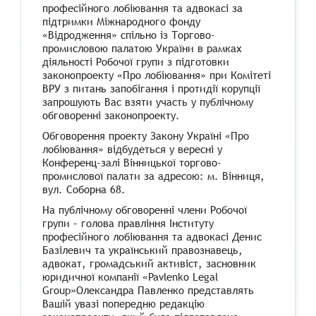
професійного лобіювання та адвокасі за
підтримки Міжнародного фонду
«Відродження» спільно із Торгово-
промисловою палатою України в рамках
діяльності Робочої групи з підготовки
законопроекту «Про лобіювання» при Комітеті
ВРУ з питань запобігання і протидії корупції
запрошують Вас взяти участь у публічному
обговоренні законопроекту.
Обговорення проекту Закону Україні «Про
лобіювання» відбудеться у вересні у
Конференц-залі Вінницької торгово-
промислової палати за адресою: м. Вінниця,
вул. Соборна 68.
На публічному обговоренні члени Робочої
групи – голова правління Інституту
професійного лобіювання та адвокасі Денис
Базілевич та український правознавець,
адвокат, громадський активіст, засновник
юридичної компанії «Pavlenko Legal
Group»Олександра Павленко представлять
Вашій увазі попередню редакцію