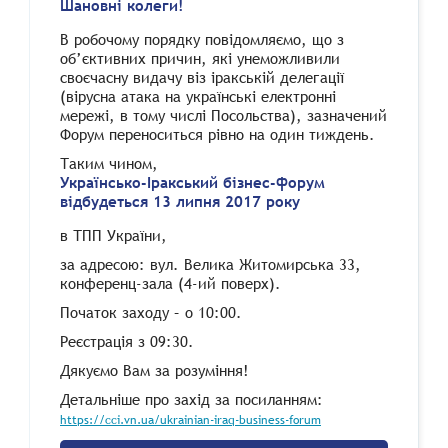
Шановні колеги!
В робочому порядку повідомляємо, що з
об’єктивних причин, які унеможливили
своєчасну видачу віз іракській делегації
(вірусна атака на українські електронні
мережі, в тому числі Посольства), зазначений
Форум переноситься рівно на один тиждень.
Таким чином,
Українсько-Іракський бізнес-форум
відбудеться 13 липня 2017 року
в ТПП України,
за адресою: вул. Велика Житомирська 33,
конференц-зала (4-ий поверх).
Початок заходу – о 10:00.
Реєстрація з 09:30.
Дякуємо Вам за розуміння!
Детальніше про захід за посиланням:
https://cci.vn.ua/ukrainian-iraq-business-forum