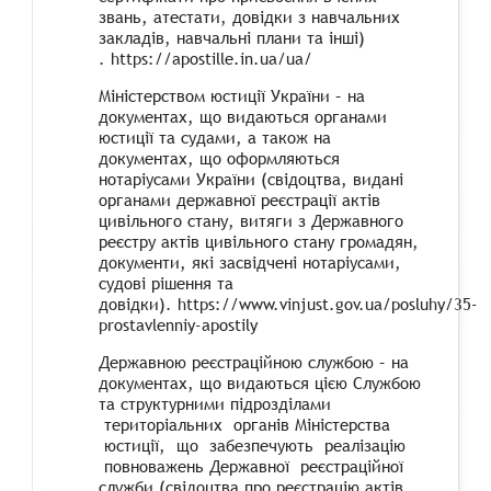
звань, атестати, довідки з навчальних
закладів, навчальні плани та інші)
. https://apostille.in.ua/ua/
Міністерством юстиції України – на
документах, що видаються органами
юстиції та судами, а також на
документах, що оформляються
нотаріусами України (свідоцтва, видані
органами державної реєстрації актів
цивільного стану, витяги з Державного
реєстру актів цивільного стану громадян,
документи, які засвідчені нотаріусами,
судові рішення та
довідки). https://www.vinjust.gov.ua/posluhy/35-
prostavlenniy-apostily
Державною реєстраційною службою – на
документах, що видаються цією Службою
та структурними підрозділами
територіальних органів Міністерства
юстиції, що забезпечують реалізацію
повноважень Державної реєстраційної
служби (свідоцтва про реєстрацію актів