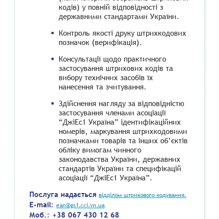
кодів) у повній відповідності з
державними стандартами України.
Контроль якості друку штрихкодових
позначок (верифікація).
Консультації щодо практичного
застосування штрихових кодів та
вибору технічних засобів їх
нанесення та зчитування.
Здійснення нагляду за відповідністю
застосування членами асоціації
“ДжіЕс1 Україна” ідентифікаційних
номерів, маркування штрихкодовими
позначками товарів та інших об’єктів
обліку вимогам чинного
законодавства України, державних
стандартів України та специфікацій
асоціації “ДжіЕс1 Україна”.
Послуга надається
відділом штрихового кодування.
E-mail:
ean@gs1.cci.vn.ua
Моб.: +38 067 430 12 68