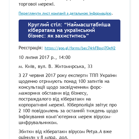
торгової мережі.
.
Переглянути лист компанії з детальною інформацією
Круглий стіл: “Наймасштабніша
кібератака на український
бізнес: як захиститись”
Реєстрація:
https://goo.gl/forms/bec74rkFBpqj7QeN2
10 липня 2017 р., 14:00
м. Київ, вул. В. Житомирська, 33
З 27 червня 2017 року експерти ТПП України
щоденно отримують понад 100 запитів на
консультації щодо засвідченням форс-
мажорних обставин від бізнесу,
постраждалого від кібератаки на
корпоративні мережі. Кіберполіція звітує про
2 100 повідомлень за останній тиждень щодо
інфікування комп’ютерних мереж вірусом-
шифрувальником.
Збитки від кібератаки вірусом Petya.A вже
оцінили у 8 млрд. дол.