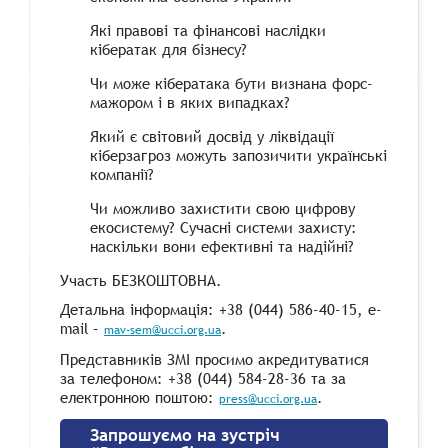
Які правові та фінансові наслідки
кібератак для бізнесу?
Чи може кібератака бути визнана форс-
мажором і в яких випадках?
Який є світовий досвід у ліквідації
кіберзагроз можуть запозичити українські
компанії?
Чи можливо захистити свою цифрову
екосистему? Сучасні системи захисту:
наскільки вони ефективні та надійні?
Участь БЕЗКОШТОВНА.
Детальна інформація: +38 (044) 586-40-15, e-
mail –
.
mav-sem@ucci.org.ua
Представників ЗМІ просимо акредитуватися
за телефоном: +38 (044) 584-28-36 та за
електронною поштою:
.
press@ucci.org.ua
Запрошуємо на зустріч