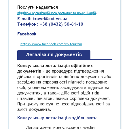
Послуги надаються
.
відділом організаційного розвитку та комунікацій
E-mail: travel@cci.vn.ua
Телефон: +38 (0432) 50-61-10
Facebook
–
https://www.facebook.com/vn.tourizm
Легалізація документів
Консульська легалізація офіційних
документів
– це процедура підтвердження
дійсності оригіналів офіційних документів або
засвідчення справжності підписів посадових
осіб, уповноважених засвідчувати підписи на
документах, а також дійсності відбитків
штампів, печаток, якими скріплено документ.
При цьому консул не несе відповідальності за
зміст документа.
Консульську легалізацію здійснюють:
Департамент консульської служби