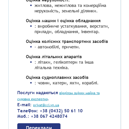
житлова, нежитлова та комерційна
нерухомість, земельні ділянки.
Оцінка машин і оцінка обладнання
: виробниче устаткування, верстати,
прилади, обладнання, інвентар.
Оцінка колісних транспортних засобів
– автомобілі, причепи.
Оцінка літальних апаратів
: літаки, гелікоптери та інша
літальна техніка.
Оцінка судноплавних засобів
: човни, катери, яхти, кораблі.
Послуги надаються
відділом оцінки майна та
.
судових експертиз
E-mail:
privat@cci.vn.ua
Телефон: +38 (0432) 50 61 10
Моб.: +38 067 4248074
Переклади