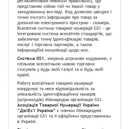
регламентовані певними правилами), що
представляє собою той чи інший товар у
закодованому вигляді. Код дозволяє швидко і
точно зчитати інформацію про товар за
допомогою електронного пристрою – сканера.
Всесвітня система товарної нумерації GS1 – це
інтегрована система всесвітніх стандартів, що
забезпечує точну ідентифікацію товарів,
послуг і торгових партнерів, а також
інформаційні комунікації щодо них.
Система GS1
, зокрема штрихове кодування, є
спільною всесвітньою мовою торгових
стосунків у будь-якій галузі та в будь-якій
країні.
Роботу всесвітньої товарної нумерації
координує та несе відповідальність за
унікальність ідентифікаційних номерів
(штрихкодів) Міжнародна організація GS1.
Асоціація Товарної Нумерації України
”ДжіЕс1 Україна”
є членом Міжнародної
організації GS1 та її офіційним представником
в Україні.