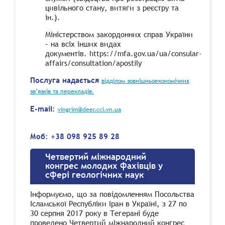
цивільного стану, витяги з реєстру та
ін.).
Міністерством закордонних справ України
– на всіх інших видах
документів. https://mfa.gov.ua/ua/consular-
affairs/consultation/apostily
Послуга надається
відділом зовнішньоекономічних
зв’язків та перекладів.
E-mail:
vingrim@deer.cci.vn.ua
Моб: +38 098 925 89 28
Четвертий міжнародний
конгрес молодих фахівців у
сфері геологічних наук
Інформуємо, що за повідомленням Посольства
Ісламської Республіки Іран в Україні, з 27 по
30 серпня 2017 року в Тегерані буде
проведено Четвертий міжнародний конгрес