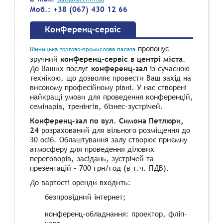
Моб.: +38 (067) 430 12 66
Конференц-сервіс
пропонує
Вінницька торгово-промислова палата
зручний
конференц-сервіс в центрі міста
.
До Ваших послуг
конференц-зал
із сучасною
технікою, що дозволяє провести Ваш захід на
високому професійному рівні. У нас створені
найкращі умови для проведення конференцій,
семінарів, тренінгів, бізнес-зустрічей.
Конференц-зал по вул. Симона Петлюри,
24
розрахований для вільного розміщення до
30 осіб. Облаштування залу створює приємну
атмосферу для проведення ділових
переговорів, засідань, зустрічей та
презентацій – 700 грн/год (в т.ч. ПДВ).
До вартості оренди входить:
безпровідний інтернет;
конференц-обладнання: проектор, фліп-