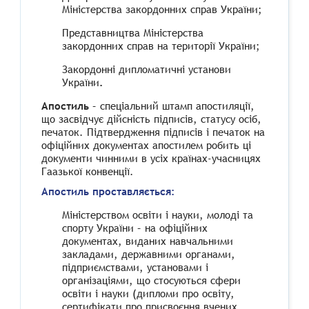
Міністерства закордонних справ України;
Представництва Міністерства
закордонних справ на території України;
Закордонні дипломатичні установи
України
.
Апостиль
– спеціальний штамп апостиляції,
що засвідчує дійсність підписів, статусу осіб,
печаток. Підтвердження підписів і печаток на
офіційних документах апостилем робить ці
документи чинними в усіх країнах-учасницях
Гаазької конвенції.
Апостиль проставляється:
Міністерством освіти і науки, молоді та
спорту України – на офіційних
документах, виданих навчальними
закладами, державними органами,
підприємствами, установами і
організаціями, що стосуються сфери
освіти і науки (дипломи про освіту,
сертифікати про присвоєння вчених