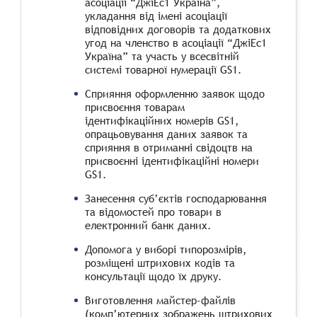
асоціації “ДжіЕс1 Україна”,
укладання від імені асоціації
відповідних договорів та додаткових
угод на членство в асоціації “ДжіЕс1
Україна” та участь у всесвітній
системі товарної нумерації GS1.
Сприяння оформленню заявок щодо
присвоєння товарам
ідентифікаційних номерів GS1,
опрацьовування даних заявок та
сприяння в отриманні свідоцтв на
присвоєнні ідентифікаційні номери
GS1.
Занесення суб’єктів господарювання
та відомостей про товари в
електронний банк даних.
Допомога у виборі типорозмірів,
розміщені штрихових кодів та
консультації щодо їх друку.
Виготовлення майстер-файлів
(комп’ютерних зображень штрихових