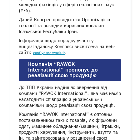
молодих фахівців у сфері геологічних наук
(YES).
Даний Конгрес проводиться Організацією
геології та розвідки корисних копалин
Ісламської Республіки Іран.
Інформація щодо порядку участі у
вищезгаданому Конгресі висвітлена на веб-
сайті:
.
conf.yesnetwork.ir
Компанія “RAWOK
International” пропонує до
реалізації свою продукцію
До ТПП України надійшло звернення від
компанії “RAWOK International”, яка має намір
налагодити співпрацю з українськими
компаніями щодо реалізації своєї продукції.
Компанія “RAWOK International” є оптовим
постачальником таких товарів, як фірмовий
одяг, машинне обладнання/машини, іграшки,
продукти харчування, інструменти, взуття та
ін. та заінтересована у розширенні своєї