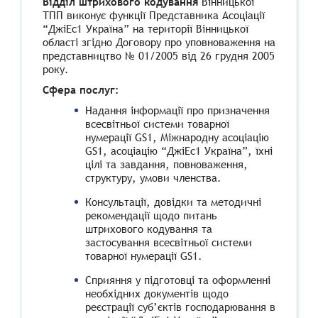
Відділ штрихового кодування
Вінницької
ТПП виконує функції Предcтавника Асоціації
“ДжіЕс1 Україна” на території Вінницької
області згідно Договору про уповноваження на
представництво № 01/2005 від 26 грудня 2005
року.
Сфера послуг:
Надання інформації про призначення
всесвітньої системи товарної
нумерації GS1, Міжнародну асоціацію
GS1, асоціацію “ДжіЕс1 Україна”, їхні
цілі та завдання, повноваження,
структуру, умови членства.
Консультації, довідки та методичні
рекомендації щодо питань
штрихового кодування та
застосування всесвітньої системи
товарної нумерації GS1.
Сприяння у підготовці та оформленні
необхідних документів щодо
реєстрації суб’єктів господарювання в