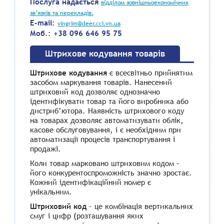
Послуга надається
відділом зовнішньоекономічних
зв’язків та перекладів.
E-mail:
vingrim@deer.cci.vn.ua
Моб.: +38 096 646 95 75
Штрихове кодування товарів
Штрихове кодування
є всесвітньо прийнятим
засобом маркування товарів. Нанесений
штриховий код дозволяє однозначно
ідентифікувати товар та його виробника або
дистриб’ютора. Наявність штрихового коду
на товарах дозволяє автоматизувати облік,
касове обслуговування, і є необхідним при
автоматизації процесів транспортування і
продажі.
Коли товар марковано штриховим кодом –
його конкурентоспроможність значно зростає.
Кожний ідентифікаційний номер є
унікальним.
Штриховий код
– це комбінація вертикальних
смуг і цифр (розташування яких