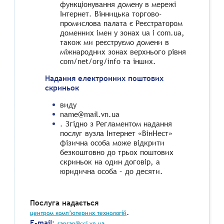
функціонування домену в мережі
Інтернет. Вінницька торгово-
промислова палата є Реєстратором
доменних імен у зонах ua і com.ua,
також ми реєструємо домени в
міжнародних зонах верхнього рівня
com/net/org/info та інших.
Надання електронних поштових
скриньок
виду
name@mail.vn.ua
. Згідно з Регламентом надання
послуг вузла Інтернет «ВінНест»
фізична особа може відкрити
безкоштовно до трьох поштових
скриньок на один договір, а
юридична особа – до десяти.
​ ​
Послуга надається
.
центром комп’ютерних технологій
E-mail:
sansan@cci.vn.ua