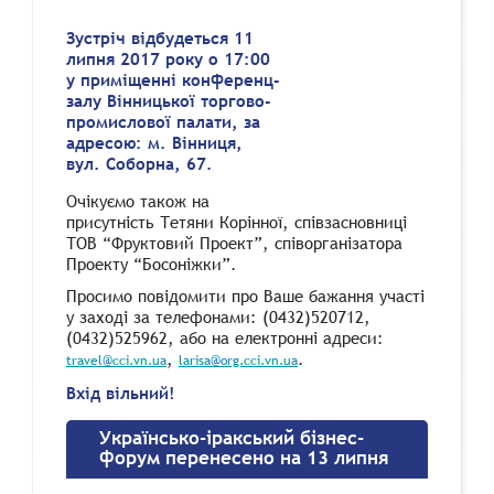
Зустріч відбудеться 11
липня 2017 року о 17:00
у приміщенні конференц-
залу Вінницької торгово-
промислової палати, за
адресою: м. Вінниця,
вул. Соборна, 67.
Очікуємо також на
присутність Тетяни Корінної, співзасновниці
ТОВ “Фруктовий Проект”, співорганізатора
Проекту “Босоніжки”.
Просимо повідомити про Ваше бажання участі
у заході за телефонами: (0432)520712,
(0432)525962, або на електронні адреси:
,
.
travel@cci.vn.ua
larisa@org.cci.vn.ua
Вхід вільний!
Українсько-іракський бізнес-
форум перенесено на 13 липня