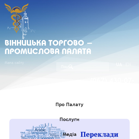
ВIННИЦЬКА ТОРГОВО -
ПРОМИСЛОВА ПАЛАТА
Мапа сайту
UA
EN
(067) 430-07-
05
Про Палату
Послуги
Медіа