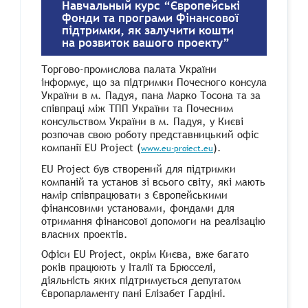
Навчальный курс “Європейські
фонди та програми фінансової
підтримки, як залучити кошти
на розвиток вашого проекту”
Торгово-промислова палата України
інформує, що за підтримки Почесного консула
України в м. Падуя, пана Марко Тосона та за
співпраці між ТПП України та Почесним
консульством України в м. Падуя, у Києві
розпочав свою роботу представницький офіс
компанії EU Project (
).
www.eu-proiect.eu
EU Project був створений для підтримки
компаній та установ зі всього світу, які мають
намір співпрацювати з Європейськими
фінансовими установами, фондами для
отримання фінансової допомоги на реалізацію
власних проектів.
Офіси EU Project, окрім Києва, вже багато
років працюють у Італії та Брюсселі,
діяльність яких підтримується депутатом
Європарламенту пані Елізабет Гардіні.