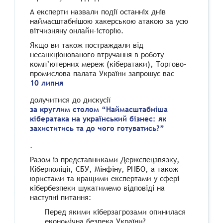
А експерти назвали події останніх днів
наймасштабнішою хакерською атакою за усю
вітчизняну онлайн-історію.
Якщо ви також постраждали від
несанкціонованого втручання в роботу
комп’ютерних мереж (кібератаки), Торгово-
промислова палата України запрошує вас
10 липня
долучитися до дискусії
за круглим столом “Наймасштабніша
кібератака на український бізнес: як
захиститись та до чого готуватись?”
.
Разом із представниками Держспецзвязку,
Кіберполіції, СБУ, Мінфіну, РНБО, а також
юристами та кращими експертами у сфері
кібербезпеки шукатимемо відповіді на
наступні питання:
Перед якими кіберзагрозами опинилася
економічна безпека України?