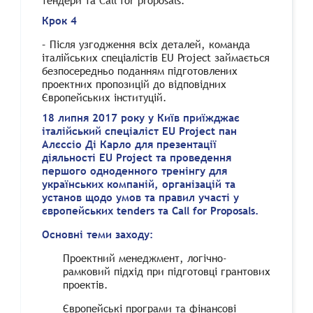
тендери та Call for proposals.
Крок 4
– Після узгодження всіх деталей, команда
італійських спеціалістів EU Project займається
безпосередньо поданням підготовлених
проектних пропозицій до відповідних
Європейських інституцій.
18 липня 2017 року у Київ приїжджає
італійський спеціаліст EU Project пан
Алєссіо Ді Карло для презентації
діяльності EU Project та проведення
першого одноденного тренінгу для
українських компаній, організацій та
установ щодо умов та правил участі у
європейських tenders та Call for Proposals.
Основні теми заходу:
Проектний менеджмент, логічно-
рамковий підхід при підготовці грантових
проектів.
Європейські програми та фінансові