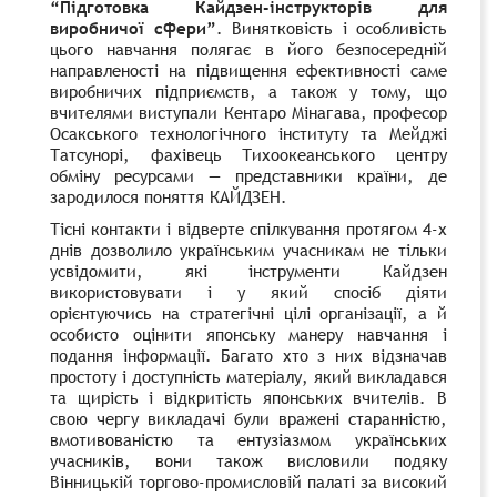
“Підготовка Кайдзен-інструкторів для
виробничої сфери”
. Винятковість і особливість
цього навчання полягає в його безпосередній
направленості на підвищення ефективності саме
виробничих підприємств, а також у тому, що
вчителями виступали Кентаро Мінагава, професор
Осакського технологічного інституту та Мейджі
Татсунорі, фахівець Тихоокеанського центру
обміну ресурсами — представники країни, де
зародилося поняття КАЙДЗЕН.
Тісні контакти і відверте спілкування протягом 4-х
днів дозволило українським учасникам не тільки
усвідомити, які інструменти Кайдзен
використовувати і у який спосіб діяти
орієнтуючись на стратегічні цілі організації, а й
особисто оцінити японську манеру навчання і
подання інформації. Багато хто з них відзначав
простоту і доступність матеріалу, який викладався
та щирість і відкритість японських вчителів. В
свою чергу викладачі були вражені старанністю,
вмотивованістю та ентузіазмом українських
учасників, вони також висловили подяку
Вінницькій торгово-промисловій палаті за високий