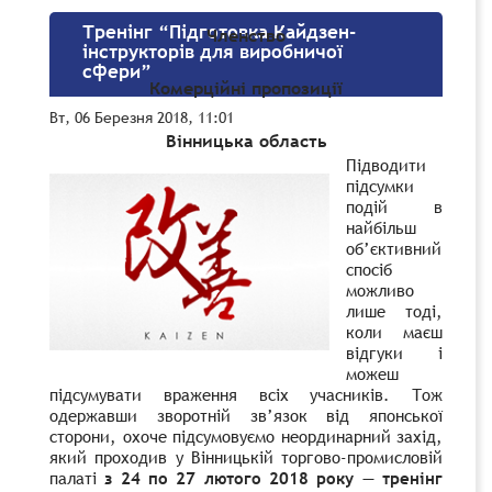
Тренінг “Підготовка Кайдзен-
Членство
інструкторів для виробничої
сфери”
Комерційні пропозиції
Вт, 06 Березня 2018, 11:01
Вінницька область
Підводити
підсумки
подій в
найбільш
об’єктивний
спосіб
можливо
лише тоді,
коли маєш
відгуки і
можеш
підсумувати враження всіх учасників. Тож
одержавши зворотній зв’язок від японської
сторони, охоче підсумовуємо неординарний захід,
який проходив у Вінницькій торгово-промисловій
палаті
з 24 по 27 лютого 2018 року — тренінг