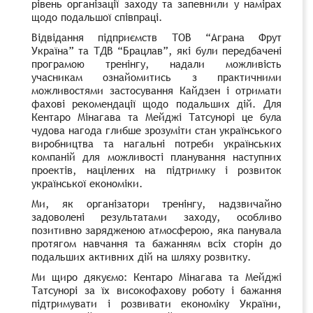
рівень організації заходу та запевнили у намірах
щодо подальшої співпраці.
Відвідання підприємств ТОВ “Аграна Фрут
Україна” та ТДВ “Брацлав”, які були передбачені
програмою тренінгу
,
надали можливість
учасникам ознайомитись з практичними
можливостями застосування Кайдзен і отримати
фахові рекомендації щодо подальших дій. Для
Кентаро Мінагава та Мейджі Татсунорі це була
чудова нагода глибше зрозуміти стан українського
виробництва та нагальні потреби українських
компаній для можливості планування наступних
проектів, націлених на підтримку і розвиток
української економіки.
Ми, як організатори тренінгу, надзвичайно
задоволені результатами заходу, особливо
позитивно зарядженою атмосферою, яка панувала
протягом навчання та бажанням всіх сторін до
подальших активних дій на шляху розвитку.
Ми щиро дякуємо: Кентаро Мінагава та Мейджі
Татсунорі за їх високофахову роботу і бажання
підтримувати і розвивати економіку України,