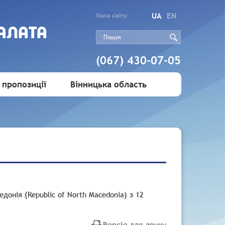
UA
EN
Мапа сайту
АЛАТА
(067) 430-07-05
 пропозиції
Вінницька область
донія (Republic of North Macedonia) з 12
Версія для друку