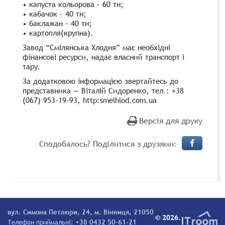
• капуста кольорова – 60 тн;
• кабачок – 40 тн;
• баклажан – 40 тн;
• картопля(крупна).
Завод “Смілянська Хлодня” має необхідні
фінансові ресурси, надає власний транспорт і
тару.
За додатковою інформацією звертайтесь до
представника — Віталій Сидоренко, тел.: +38
(067) 953-19-93, http:smelhlod.com.ua
Версія для друку
Сподобалось? Поділитися з друзями:
вул. Симона Петлюри, 24, м. Вінниця, 21050
© 2026.
Телефон приймальні:
+38 0432 50-61-21