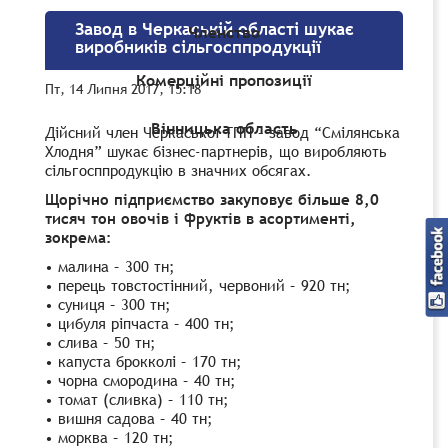
Завод в Черкаській області шукає
Членство
виробників сільгосппродукції
Комерційні пропозиції
Пт, 14 Липня 2017, 15:18
Вінницька область
Дійсний член Черкаської ТПП – завод “Смілянська
Хлодня” шукає бізнес-партнерів, що виробляють
сільгосппродукцію в значних обсягах.
Щорічно підприємство закуповує більше 8,0
тисяч тон овочів і фруктів в асортименті,
зокрема:
• малина – 300 тн;
• перець товстостінний, червоний – 920 тн;
• суниця – 300 тн;
• цибуля ріпчаста – 400 тн;
• слива – 50 тн;
• капуста брокколі – 170 тн;
• чорна смородина – 40 тн;
• томат (сливка) – 110 тн;
• вишня садова – 40 тн;
• морква – 120 тн;