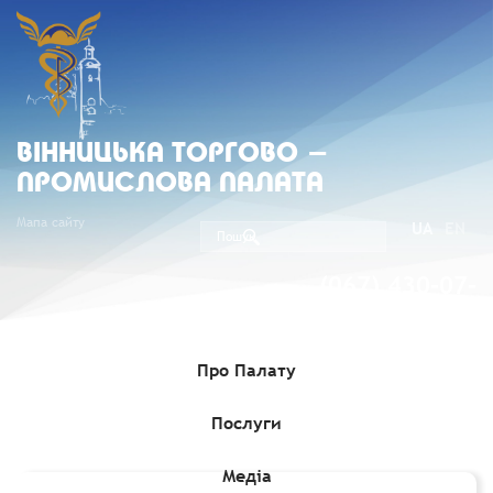
ВIННИЦЬКА ТОРГОВО -
ПРОМИСЛОВА ПАЛАТА
Мапа сайту
UA
EN
(067) 430-07-
05
Про Палату
Послуги
Головна
»
Комерційні пропозиції
»
Завод в Черкаській області
шукає виробників сільгосппродукції
Медіа