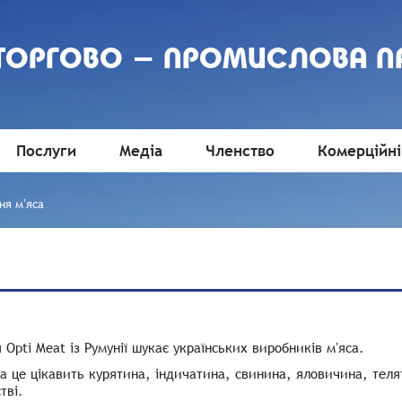
 ТОРГОВО - ПРОМИСЛОВА П
Послуги
Медіа
Членство
Комерційні
ня мʼяса
 Opti Meat із Румунії шукає українських виробників мʼяса.
а це цікавить курятина, індичатина, свинина, яловичина, теля
тві.