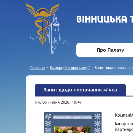
ВIННИЦЬКА
Про Палату
Головна
»
Комерційні пропозиції
»
Запит щодо постачан
Запит щодо постачання мʼяса
Пн, 06 Липня 2026, 10:47
Компанія
Імпортер
партнерс