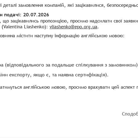
 деталі замовлення компаній, які зацікавилися, безпосереднь
 подачі: 20.07.2026
, що зацікавились пропозицією, просимо надсилати свої заявки
(Valentina Liashenko):
vliashenko@epo.org.ua
.
повинна містити наступну інформацію англійською мовою:
а (відповідального за подальше спілкування з замовником)
аїни експорту, якщо є, та наявна сертифікація).
атимуться англійською мовою, просимо врахувати цей аспект п
Сподоб