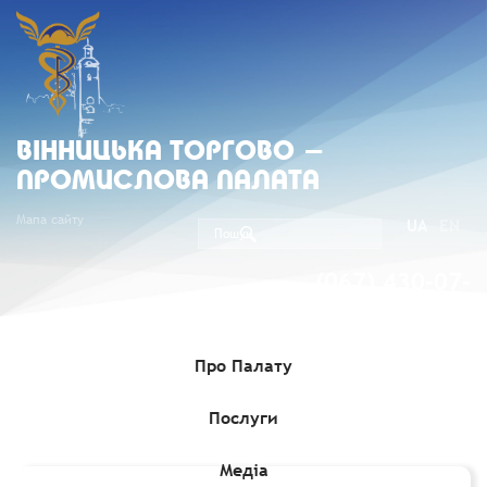
ВIННИЦЬКА ТОРГОВО -
ПРОМИСЛОВА ПАЛАТА
Мапа сайту
UA
EN
(067) 430-07-
05
Про Палату
Послуги
Головна
»
Комерційні пропозиції
»
Запит на поставку добрива,
кондиціонери ґрунту та субстрати
Медіа