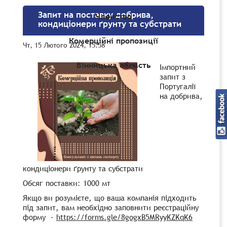
Запит на поставку добрива,
Членство
кондиціонери ґрунту та субстрати
Комерційні пропозиції
Чт, 15 Лютого 2024, 15:58
Вінницька область
Імпортний
запит з
Португалії
на добрива,
кондиціонери ґрунту та субстрати
Обсяг поставки: 1000 мт
Якщо ви розумієте, що ваша компанія підходить
під запит, вам необхідно заповнити реєстраційну
форму –
https://forms.gle/8gogxB5MRyyKZKqK6