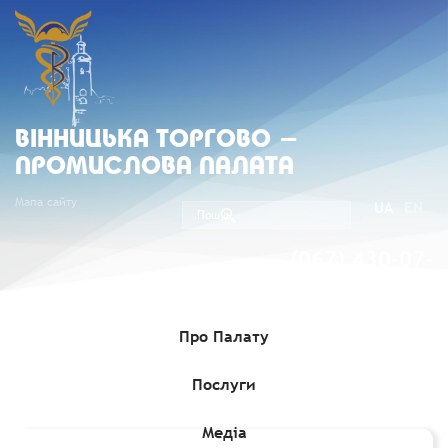
ВIННИЦЬКА ТОРГОВО -
ПРОМИСЛОВА ПАЛАТА
Мапа сайту
UA
EN
(067) 430-07-
05
Про Палату
Послуги
Головна
»
Комерційні пропозиції
»
Запит на постачання
волоських горіхів
Медіа