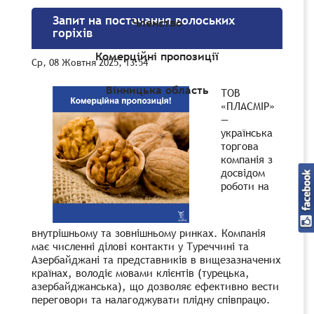
Запит на постачання волоських
Членство
горіхів
Комерційні пропозиції
Ср, 08 Жовтня 2025, 13:54
Вінницька область
ТОВ
«ПЛАСМІР»
—
українська
торгова
компанія з
досвідом
роботи на
внутрішньому та зовнішньому ринках. Компанія
має численні ділові контакти у Туреччині та
Азербайджані та представників в вищезазначених
країнах, володіє мовами клієнтів (турецька,
азербайджанська), що дозволяє ефективно вести
переговори та налагоджувати плідну співпрацю.