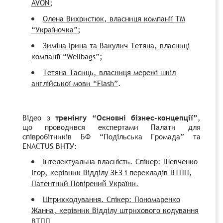
;
AVON
Олена Вихристюк, власниця компанії ТМ
;
“Україночка”
Зиміна Ірина та Вакулич Тетяна, власниці
;
компанії “Wellbags”
Тетяна Тасиць, власниця мережі шкіл
.
англійської мови “Flash”
Відео з
тренінгу “Основні бізнес-концепції”
,
що проводився експертами Палати для
співробітників БФ “Подільська Громада” та
ENACTUS ВНТУ:
Інтелектуальна власність. Спікер: Шевченко
Ігор, керівник Відділу ЗЕЗ і перекладів ВТПП,
Патентний Повірений України.
Штрихкодування. Спікер: Пономаренко
Жанна, керівник Відділу штрихового кодування
ВТПП.