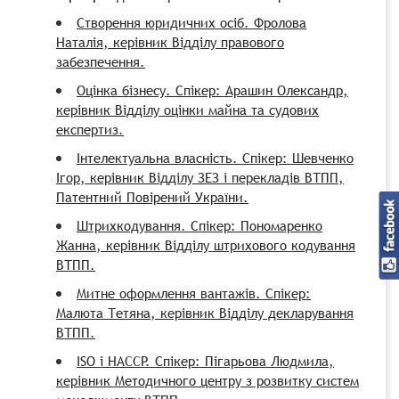
Створення юридичних осіб. Фролова
Наталія, керівник Відділу правового
забезпечення.
Оцінка бізнесу. Спікер: Арашин Олександр,
керівник Відділу оцінки майна та судових
експертиз.
Інтелектуальна власність. Спікер: Шевченко
Ігор, керівник Відділу ЗЕЗ і перекладів ВТПП,
Патентний Повірений України.
Штрихкодування. Спікер: Пономаренко
Жанна, керівник Відділу штрихового кодування
ВТПП.
Митне оформлення вантажів. Спікер:
Малюта Тетяна, керівник Відділу декларування
ВТПП.
ISO і HACCP. Спікер: Пігарьова Людмила,
керівник Методичного центру з розвитку систем