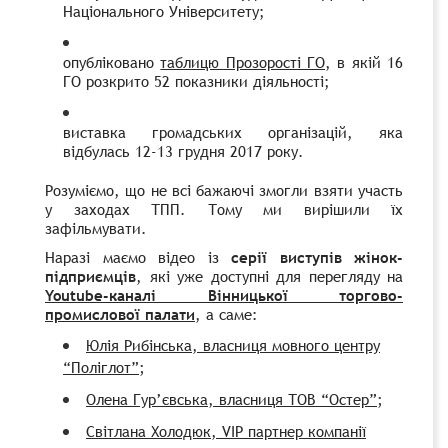
Національного Університету;
опубліковано
таблицю Прозорості ГО
, в якій 16
ГО розкрито 52 показники діяльності;
виставка громадських організацій, яка
відбулась 12-13 грудня 2017 року.
Розуміємо, що не всі бажаючі змогли взяти участь
у заходах ТПП. Тому ми вирішили їх
зафільмувати.
Наразі маємо відео із
серії виступів жінок-
підприємців
, які уже доступні для перегляду на
Youtube-каналі Вінницької торгово-
промислової палати
, а саме:
Юлія Рибінська, власниця мовного центру
;
“Поліглот”
;
Олена Гур’євська, власниця ТОВ “Остер”
Світлана Холодюк, VIP партнер компанії