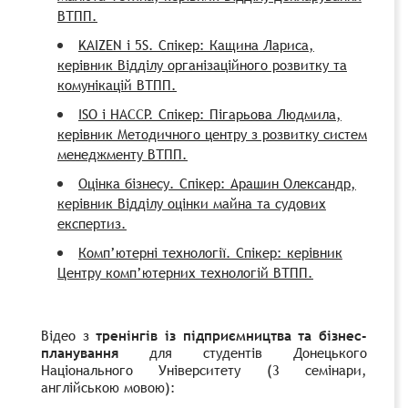
ВТПП.
KAIZEN і 5S. Спікер: Кащина Лариса,
керівник Відділу організаційного розвитку та
комунікацій ВТПП.
ISO і HACCP. Спікер: Пігарьова Людмила,
керівник Методичного центру з розвитку систем
менеджменту ВТПП.
Оцінка бізнесу. Спікер: Арашин Олександр,
керівник Відділу оцінки майна та судових
експертиз.
Комп’ютерні технології. Спікер: керівник
Центру комп’ютерних технологій ВТПП.
Відео з
тренінгів із підприємництва та бізнес-
планування
для студентів Донецького
Національного Університету (3 семінари,
англійською мовою):