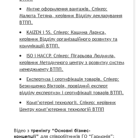
Митне оформлення вантажів. Спікер:
Малюта Тетяна, керівник Відділу декларування
ВТПП.
KAIZEN і 5S. Спікер: Кащина Лариса,
керівник Відділу організаційного розвитку та
комунікацій ВТПП.
ISO і HACCP. Спікер: Пігарьова Людмила,
керівник Методичного центру з розвитку систем
менеджменту ВТПП.
Експертиза і сертифікація товарів. Спікер:
Безкищенко Вікторія, провідний експерт
відділу експертизи і сертифікації товарів ВТПП.
Комп’ютерні технології. Спікер: керівник
Центру комп’ютерних технологій ВТПП
Відео з
тренінгу
“Основні бізнес-
концепції”
для співробітників ГО “Гармонія”: