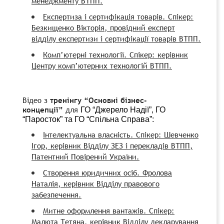
менеджменту ВТПП.
Експертиза і сертифікація товарів. Спікер:
Безкищенко Вікторія, провідний експерт
відділу експертизи і сертифікації товарів ВТПП.
Комп’ютерні технології. Спікер: керівник
Центру комп’ютерних технологій ВТПП.
Відео з
тренінгу “Основні бізнес-
концепції”
для
ГО “Джерело Надії”, ГО
“Паросток” та ГО “Спільна Справа”:
Інтелектуальна власність. Спікер: Шевченко
Ігор, керівник Відділу ЗЕЗ і перекладів ВТПП,
Патентний Повірений України.
Створення юридичних осіб. Фролова
Наталія, керівник Відділу правового
забезпечення.
Митне оформлення вантажів. Спікер:
Малюта Тетяна, керівник Відділу декларування