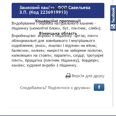
Замковий камінь, ФОП Савельева
Членство
З.П. (Код 2236919913)
Комерційні пропозиції
Видобування і обробка натурального каменю –
піщанику (монолітні блоки, бут, плитняк, сляби).
Вінницька область
Виробництво: вироби з піщанику -цегла; плити
облицювальні для зовнішнього і внутрішнього
оздоблення; укоси, лиштви і відливи на вікна;
балясини, колони; накриття на заборное полотно,
капелюшки на стовпи; парапети, східці; тротуарні
плити, брущатка (плитняк піщанику), бордюри;
каміни; художні вироби з піщанику.
Версія для друку
Сподобалось? Поділитися з друзями: