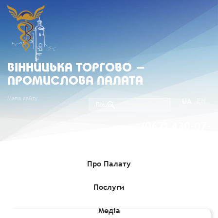
ВIННИЦЬКА ТОРГОВО -
ПРОМИСЛОВА ПАЛАТА
Мапа сайту
UA
EN
(067) 430-07-
05
Про Палату
Послуги
Головна
»
Комерційні пропозиції
»
Залізобетонні шпали з
еластичними рейковими скріпленнями
Медіа