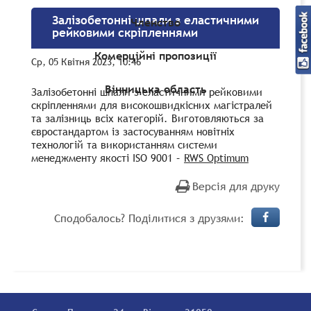
Залізобетонні шпали з еластичними
Членство
рейковими скріпленнями
Комерційні пропозиції
Ср, 05 Квітня 2023, 10:46
Вінницька область
Залізобетонні шпали з еластичними рейковими
скріпленнями для високошвидкісних магістралей
та залізниць всіх категорій. Виготовляються за
євростандартом із застосуванням новітніх
технологій та використанням системи
менеджменту якості ISO 9001 –
RWS Optimum
Версія для друку
Сподобалось? Поділитися з друзями: