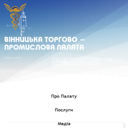
ВIННИЦЬКА ТОРГОВО -
ПРОМИСЛОВА ПАЛАТА
Мапа сайту
UA
EN
(067) 430-07-
05
Про Палату
Послуги
Головна
»
Членство
»
Члени Вінницької ТПП
»
СІПЕНДПІ, ЮК
АО (Код підприємства 40414278)
Медіа