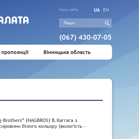
UA
EN
Мапа сайту
АЛАТА
(067) 430-07-05
 пропозиції
Вінницька область
-Brothers” (HAGBROS) В.Хаггага з
ировини білого кольору (вологість –