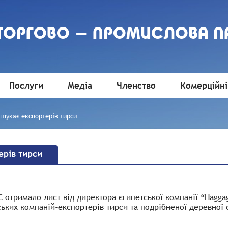
 ТОРГОВО - ПРОМИСЛОВА П
Послуги
Медіа
Членство
Комерційні
 шукає експортерів тирси
ерів тирси
 отримало лист від директора єгипетської компанії “Haggag
ких компаній-експортерів тирси та подрібненої деревної с