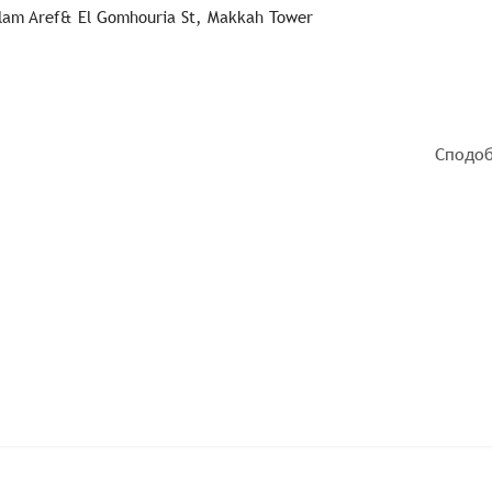
 Slam Aref& El Gomhouria St, Makkah Tower
Сподоб