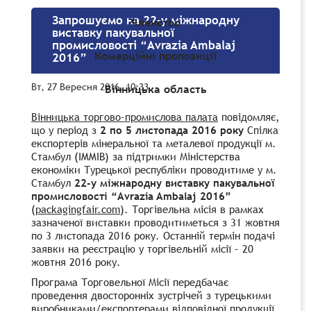
Запрошуємо на 22-у міжнародну
Членство
виставку пакувальної
промисловості “Avrazia Ambalaj
Комерційні пропозиції
2016”
Вт, 27 Вересня 2016, 10:33
Вінницька область
Вінницька торгово-промислова палата
повідомляє,
що у період з
2 по 5 листопада 2016 року
Спілка
експортерів мінеральної та металевої продукції м.
Стамбул (IMMIB) за підтримки Міністерства
економіки Турецької республіки проводитиме у м.
Стамбул
22-у міжнародну виставку пакувальної
промисловості “Avrazia Ambalaj 2016”
(
packagingfair.com
). Торгівельна місія в рамках
зазначеної виставки проводитиметься з 31 жовтня
по 3 листопада 2016 року. Останній термін подачі
заявки на реєстрацію у торгівельній місії – 20
жовтня 2016 року.
Програма Торговельної Місії передбачає
проведення двосторонніх зустрічей з турецькими
виробниками/експортерами відповідної продукції