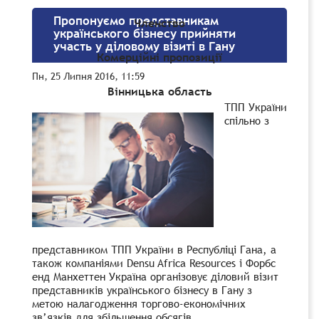
Пропонуємо представникам
Членство
українського бізнесу прийняти
участь у діловому візиті в Гану
Комерційні пропозиції
Пн, 25 Липня 2016, 11:59
Вінницька область
ТПП України
спільно з
представником ТПП України в Республіці Гана, а
також компаніями Densu Africa Resources і Форбс
енд Манхеттен Україна організовує діловий візит
представників українського бізнесу в Гану з
метою налагодження торгово-економічних
зв’язків для збільшення обсягів