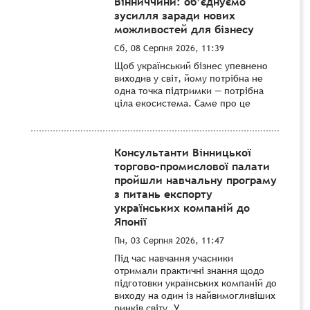
Вінниччини: об’єднуємо
зусилля заради нових
можливостей для бізнесу
Сб, 08 Серпня 2026, 11:39
Щоб український бізнес упевнено
виходив у світ, йому потрібна не
одна точка підтримки — потрібна
ціла екосистема. Саме про це
Консультанти Вінницької
торгово-промислової палати
пройшли навчальну програму
з питань експорту
українських компаній до
Японії
Пн, 03 Серпня 2026, 11:47
Під час навчання учасники
отримали практичні знання щодо
підготовки українських компаній до
виходу на один із найвимогливіших
ринків світу. У