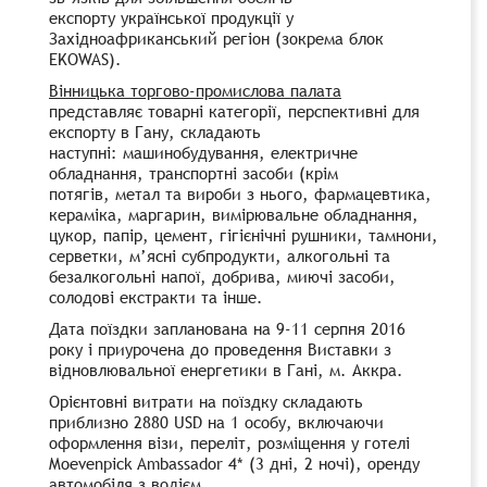
експорту української продукції у
Західноафриканський регіон (зокрема блок
EKOWAS).
Вінницька торгово-промислова палата
представляє товарні категорії, перспективні для
експорту в Гану, складають
наступні: машинобудування, електричне
обладнання, транспортні засоби (крім
потягів, метал та вироби з нього, фармацевтика,
кераміка, маргарин, вимірювальне обладнання,
цукор, папір, цемент, гігієнічні рушники, тамнони,
серветки, м’ясні субпродукти, алкогольні та
безалкогольні напої, добрива, миючі засоби,
солодові екстракти та інше.
Дата поїздки запланована на 9-11 серпня 2016
року і приурочена до проведення Виставки з
відновлювальної енергетики в Гані, м. Аккра.
Орієнтовні витрати на поїздку складають
приблизно 2880 USD на 1 особу, включаючи
оформлення візи, переліт, розміщення у готелі
Moevenpick Ambassador 4* (3 дні, 2 ночі), оренду
автомобіля з водієм.