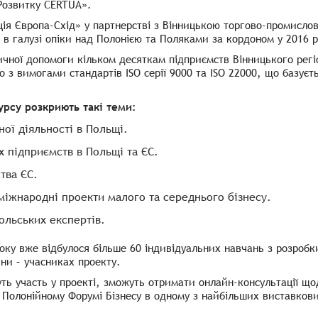
Розвитку CERTUA».
ція Європа-Схід» у партнерстві з Вінницькою торгово-промисло
 в галузі опіки над Полонією та Поляками за кордоном у 2016 р
ичної допомоги кільком десяткам підприємств Вінницького ре
но з вимогами стандартів ISO серії 9000 та ISO 22000, що базу
урсу розкриють такі теми:
ої діяльності в Польщі.
х підприємств в Польщі та ЄС.
тва ЄС.
 міжнародні проекти малого та середнього бізнесу.
ольських експертів.
ку вже відбулося більше 60 індивідуальних навчань з розробки
ни – учасниках проекту.
ь участь у проекті, зможуть отримати онлайн-консультації щод
 Полонійному Форумі Бізнесу в одному з найбільших виставкових