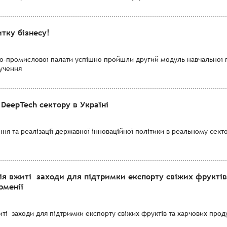
тку бізнесу!
во-промислової палати успішно пройшли другий модуль навчальної 
лучення
DeepTech сектору в Україні
я та реалізації державної інноваційної політики в реальному секто
ія вжиті заходи для підтримки експорту свіжих фруктів
рменії
і заходи для підтримки експорту свіжих фруктів та харчових продук