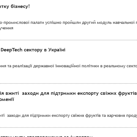
тку бізнесу!
во-промислової палати успішно пройшли другий модуль навчальної 
лучення
DeepTech сектору в Україні
я та реалізації державної інноваційної політики в реальному секто
ія вжиті заходи для підтримки експорту свіжих фруктів
рменії
і заходи для підтримки експорту свіжих фруктів та харчових продук