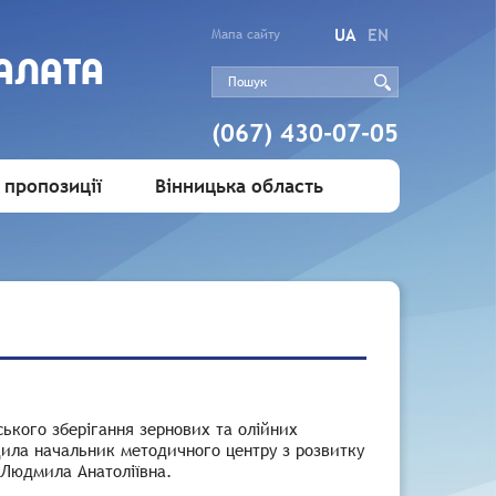
UA
EN
Мапа сайту
АЛАТА
(067) 430-07-05
 пропозиції
Вінницька область
ького зберігання зернових та олійних
дил
а
начальник
методичного центру з розвитку
 Людмила Анатоліївна.