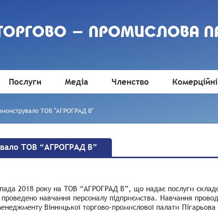
 ТОРГОВО - ПРОМИСЛОВА П
Послуги
Медіа
Членство
Комерційні
емонструвало ТОВ "АГРОГРАД В"
увало ТОВ “АГРОГРАД В”
пада 2018 року на
ТОВ “АГРОГРАД В”, що надає послуги складс
, проведено навчання персоналу підприємства. Навчання прово
менеджменту Вінницької торгово-промислової палати Пігарьова