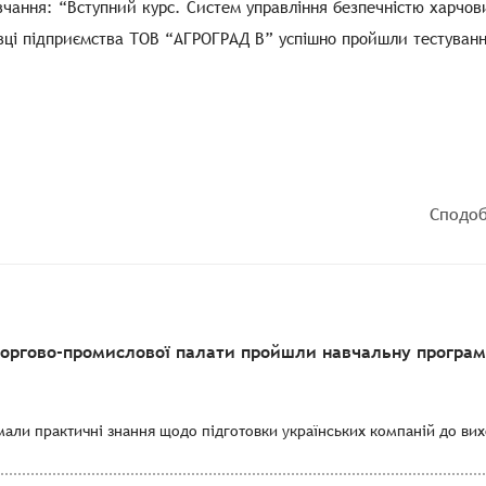
чання: “Вступний курс. Систем управління безпечністю харчови
вці підприємства ТОВ “АГРОГРАД В” успішно пройшли тестуванн
Сподоб
торгово-промислової палати пройшли навчальну програму
мали практичні знання щодо підготовки українських компаній до вихо