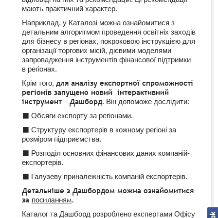
мають практичний характер.
Наприклад, у Каталозі можна ознайомитися з
детальним алгоритмом проведення освітніх заходів
для бізнесу в регіонах, покроковою інструкцією для
організації торгових місій, дієвими моделями
запровадження інструментів фінансової підтримки
в регіонах.
для аналізу експортної спроможності
Крім того,
регіонів запущено новий інтерактивний
інструмент – Дашборд
. Він допоможе дослідити:
⬛ Обсяги експорту за регіонами.
⬛ Структуру експортерів в кожному регіоні за
розміром підприємства.
⬛ Розподіл основних фінансових даних компаній-
експортерів.
⬛ Галузеву приналежність компаній експортерів.
Детальніше з Дашбордом можна ознайомитися
за
посиланням
.
Каталог та Дашборд розроблено експертами Офісу