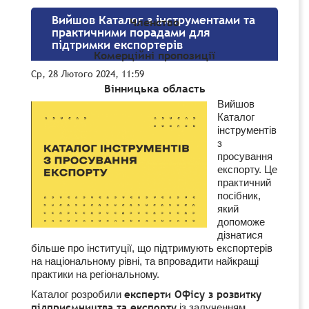
Вийшов Каталог з інструментами та
Членство
практичними порадами для
підтримки експортерів
Комерційні пропозиції
Ср, 28 Лютого 2024, 11:59
Вінницька область
Вийшов
Каталог
інструментів
з
просування
експорту. Це
практичний
посібник,
який
допоможе
дізнатися
більше про інституції, що підтримують експортерів
на національному рівні, та впровадити найкращі
практики на регіональному.
експерти Офісу з розвитку
Каталог розробили
підприємництва та експорту
із залученням