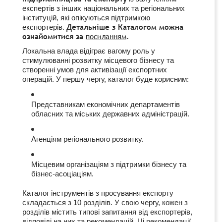
експертів з інших національних та регіональних
інституцій, які опікуються підтримкою
Детальніше з Каталогом можна
експортерів.
ознайомитися за
посиланням
.
Локальна влада відіграє вагому роль у
стимулюванні розвитку місцевого бізнесу та
створенні умов для активізації експортних
операцій. У першу чергу, каталог буде корисним:
Представникам економічних департаментів
обласних та міських державних адміністрацій.
Агенціям регіонального розвитку.
Місцевим організаціям з підтримки бізнесу та
бізнес-асоціаціям.
Каталог інструментів з просування експорту
складається з 10 розділів. У свою чергу, кожен з
розділів містить типові запитання від експортерів,
відповіді на них та рекомендацій. Ці рекомендації