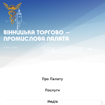
ВIННИЦЬКА ТОРГОВО -
ПРОМИСЛОВА ПАЛАТА
Мапа сайту
UA
EN
(067) 430-07-
05
Про Палату
Послуги
Головна
»
Медіа
»
Експортні можливості
»
Вихід на ринок
Кенії
Медіа