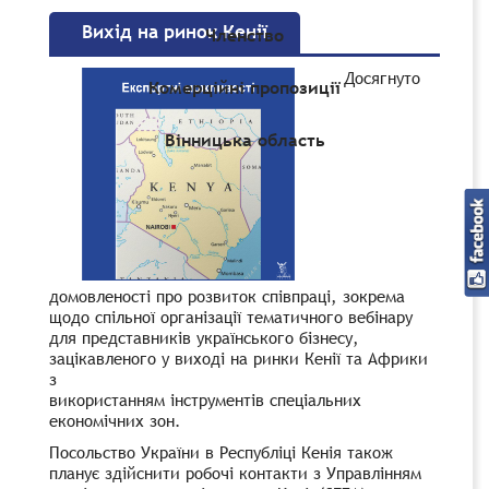
Вихід на ринок Кенії
Членство
Досягнуто
Комерційні пропозиції
Вінницька область
домовленості про розвиток співпраці, зокрема
щодо спільної організації тематичного вебінару
для представників українського бізнесу,
зацікавленого у виході на ринки Кенії та Африки
з
використанням інструментів спеціальних
економічних зон.
Посольство України в Республіці Кенія також
планує здійснити робочі контакти з Управлінням