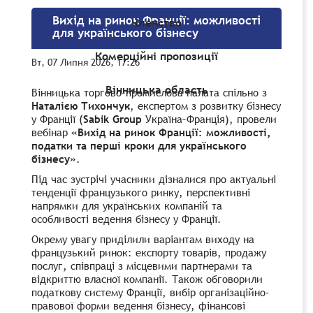
Вихід на ринок Франції: можливості
Членство
для українського бізнесу
Комерційні пропозиції
Вт, 07 Липня 2026, 17:26
Вінницька область
Вінницька торгово-промислова палата спільно з
Наталією Тихончук
, експертом з розвитку бізнесу
у Франції (
Sabik Group
Україна–Франція), провели
вебінар
«Вихід на ринок Франції: можливості,
податки та перші кроки для українського
бізнесу»
.
Під час зустрічі учасники дізналися про актуальні
тенденції французького ринку, перспективні
напрямки для українських компаній та
особливості ведення бізнесу у Франції.
Окрему увагу приділили варіантам виходу на
французький ринок: експорту товарів, продажу
послуг, співпраці з місцевими партнерами та
відкриттю власної компанії. Також обговорили
податкову систему Франції, вибір організаційно-
правової форми ведення бізнесу, фінансові