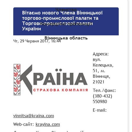
Членство
Вітаємо нового Члена Вінницької
торгово-промислової палати та
Торгово-промислової палати
Комерційні пропозиції
України
Вінницька область
Чт, 29 Червня 2017, 16:44
Адреса:
вул.
Келецька,
51, м.
Вінниця,
21021
Тел./факс:
(380-432)
550980
E-mail:
vinnitsa@kraina.com
Web-сайт:
krayina.com