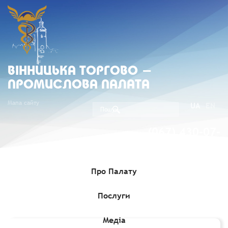
ВIННИЦЬКА ТОРГОВО -
ПРОМИСЛОВА ПАЛАТА
Мапа сайту
UA
EN
(067) 430-07-
05
Про Палату
Послуги
Головна
»
Комерційні пропозиції
»
Веб-портал для зовнішньо-
економічної торгівлі
Медіа