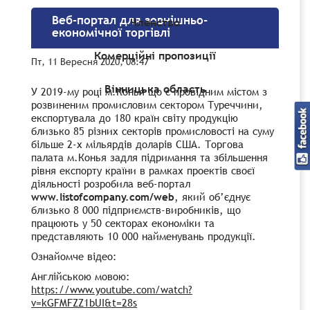
Веб-портал для зовнішньо-
Членство
економічної торгівлі
Комерційні пропозиції
Пт, 11 Вересня 2020, 08:47
Вінницька область
У 2019-му році м.Конья що є провідним містом з
розвиненим промисловим сектором Туреччини,
експортувала до 180 країн світу продукцію
близько 85 різних секторів промисловості на суму
більше 2-х мільярдів доларів США. Торгова
палата м.Конья задля підримання та збільшення
рівня експорту країни в рамках проектів своєї
діяльності розробила веб-портал
www.listofcompany.com/web
, який об’єднує
близько 8 000 підприємств-виробників, що
працюють у 50 секторах економіки та
представляють 10 000 найменувань продукції.
Ознайомче відео:
Англійською мовою:
https://www.youtube.com/watch?
v=kGFMFZZ1bUI&t=28s