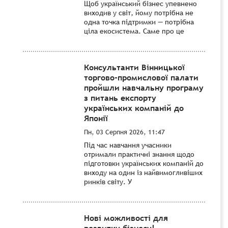
Щоб український бізнес упевнено
виходив у світ, йому потрібна не
одна точка підтримки — потрібна
ціла екосистема. Саме про це
Консультанти Вінницької
торгово-промислової палати
пройшли навчальну програму
з питань експорту
українських компаній до
Японії
Пн, 03 Серпня 2026, 11:47
Під час навчання учасники
отримали практичні знання щодо
підготовки українських компаній до
виходу на один із найвимогливіших
ринків світу. У
Нові можливості для
розвитку бізнесу!