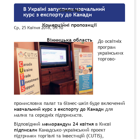
В Україні запустили навчальний
Членство
курс з експорту до Канади
Комерційні пропозиції
Ср, 25 Квітня 2018, 09:10
Вінницька область
До освітніх
програм
українських
торгово-
промислових палат та бізнес-шкіл буде включений
навчальний курс з експорту до Канади
для
малих та середніх підприємств.
Відповідний
меморандум 24 квітня
в Києві
підписали
Канадсько-український проект
підтримки торгівлі та інвестицій (CUTIS),