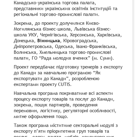
Канадсько-українська торгова палата,
представники українських освітніх інституцій та
регіональні торгово-промислові палати.
Зокрема, до проекту долучилися Києво-
Могилянська бізнес-школа, Львівська бізнес-
школа УКУ, Чернігівська, Херсонська, Харківська,
Донецька,
Вінницька
, Кіровоградська,
Дніпропетровська, Одеська, Івано-Франківська,
Волинська, Хмельницька торгово-промислові
палати, ГО “Рада молодих вчених” (м. Суми).
Проект передбачає підготовку тренерів з експорту
до Канади за навчальню програмою “Як
експортувати до Канади”, розробленою
експертами проекту CUTIS.
Навчальна програма покриватиме всі аспекти
процесу експорту товарів та послуг до Канади,
зокрема, пошук партнерів, проведення
перемовин, логістику, регуляторні особливості,
митне оформлення тощо.
Також програма міститиме секторальні модулі з
експорту п’яти пріоритетних груп товарів та
послуг – одягу, взуття, меблів, кондитерських