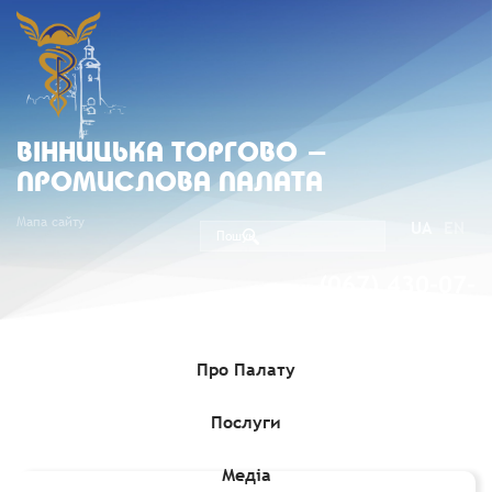
ВIННИЦЬКА ТОРГОВО -
ПРОМИСЛОВА ПАЛАТА
Мапа сайту
UA
EN
(067) 430-07-
05
Про Палату
Послуги
Головна
»
Комерційні пропозиції
»
Узбецький виробник пива
пропонує співпрацю
Медіа