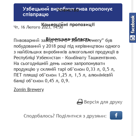
Узбецький виробник пива пропонує
Членство
співпрацю
Комерційні пропозиції
Чт, 16 Лютого 2023, 14:30
Вінницька область
Пивоварний завод СП ГО “Zomin Brewery” був
побудований у 2018 році під керівництвом одного
з найбільших виробників алкогольної продукції в
Республіці Узбекистан – Комбінату Ташкентвино.
На сьогоднішній день може запропонувати
продукцію у скляній тарі об’ємом 0,33 л, 0,5 л,
ПЕТ пляшці об’ємом 1,25 л, 1,5 л, алюмінієвій
банці об’ємом 0,45 л, 0,9.
Zomin Brewery
Версія для друку
Сподобалось? Поділитися з друзями: