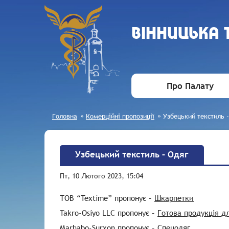
ВIННИЦЬКА
Про Палату
Головна
»
Комерційні пропозиції
»
Узбецький текстиль 
Узбецький текстиль – Одяг
Пт, 10 Лютого 2023, 15:04
ТОВ “Textime” пропонує –
Шкарпетки
Takro-Osiyo LLC пропонує –
Готова продукція д
Marhabo-Surxon пропонує –
Спецодяг