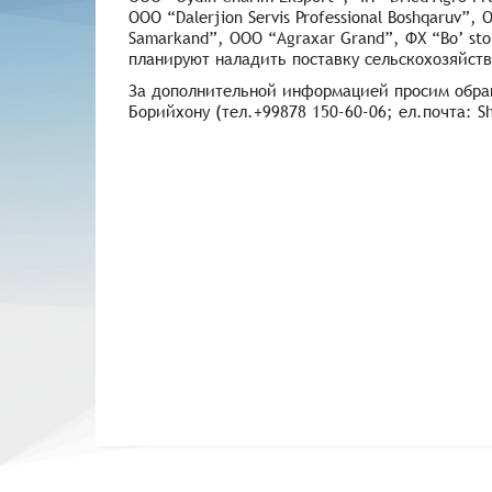
OOO “Dalerjion Servis Professional Boshqaruv”,
Samarkand”, OOO “Agraxar Grand”, ФХ “Bo’ ston
планируют наладить поставку сельскохозяйств
За дополнительной информацией просим обращ
Борийхону (тел.+99878 150-60-06; ел.почта: S