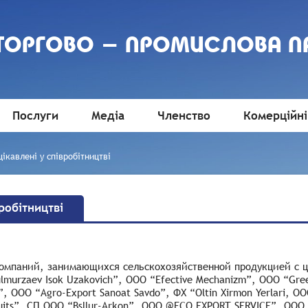
 ТОРГОВО - ПРОМИСЛОВА П
Послуги
Медіа
Членство
Комерційні
цікавлені у співробітництві
вробітництві
компаний, занимающихся сельскохозяйственной продукцией с ц
urzaev Isok Uzakovich”, OOO “Efective Mechanizm”, OOO “Green
 OOO “Agro-Export Sanoat Savdo”, ФХ “Oltin Xirmon Yerlari, OO
uits”, СП OOO “Bsllur-Arkon”, OOO @ECO EXPORT SERVICE”, OOO “