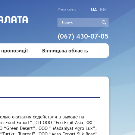
UA
EN
Мапа сайту
АЛАТА
(067) 430-07-05
 пропозиції
Вінницька область
елью оказания содействия в выходе на
-Food Export”, CП OOO “Eco Fruit Asia, ФХ
O “Green Desert”, OOO ” Madaniyat Agro Lux”,
Turtkul Tuprogi”, OOO “Agro Export Silk Road”,