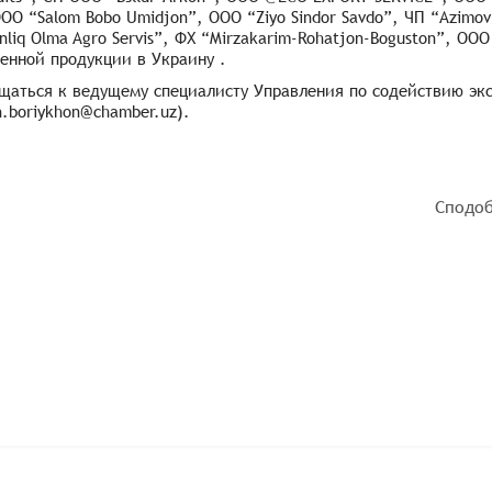
 OOO “Salom Bobo Umidjon”, OOO “Ziyo Sindor Savdo”, ЧП “Azimov
liq Olma Agro Servis”, ФХ “Mirzakarim-Rohatjon-Boguston”, OOO 
енной продукции в Украину .
аться к ведущему специалисту Управления по содействию эк
h.boriykhon@chamber.uz).
Сподоб