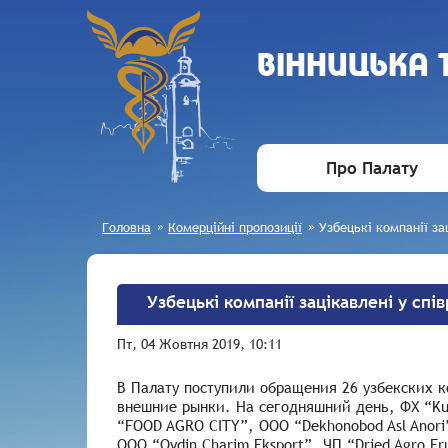
ВIННИЦЬКА
Про Палату
Головна
»
Комерційні пропозиції
»
Узбецькі компанії за
Узбецькі компанії зацікавлені у спі
Пт, 04 Жовтня 2019, 10:11
В Палату поступили обращения 26 узбекских 
внешние рынки. На сегодняшний день, ФХ “Kulm
“FOOD AGRO CITY”, OOO “Dekhonobod Asl Anori”,
OOO “Oydin Charim Eksport”, ЧП “Dried Agro Fr