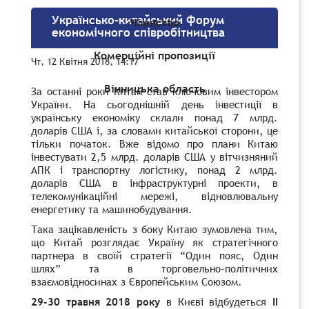
Українсько-китайський форум
Членство
економічного співробітництва
Комерційні пропозиції
Чт, 12 Квітня 2018, 14:17
Вінницька область
За останні роки Китай став ключовим інвестором
України. На сьогоднішній день інвестиції в
українську економіку склали понад 7 млрд.
доларів США і, за словами китайської сторони, це
тільки початок. Вже відомо про плани Китаю
інвестувати 2,5 млрд. доларів США у вітчизняний
АПК і транспортну логістику, понад 2 млрд.
доларів США в інфраструктурні проекти, в
телекомунікаційні мережі, відновлювальну
енергетику та машинобудування.
Така зацікавленість з боку Китаю зумовлена тим,
що Китай розглядає Україну як стратегічного
партнера в своїй стратегії “Один пояс, Один
шлях” та в торговельно-політичних
взаємовідносинах з Європейським Союзом.
29-30 травня 2018 року
в Києві відбудеться
ІІ