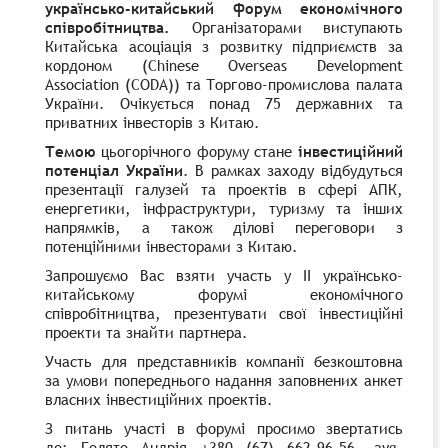
українсько-китайський форум економічного
співробітництва.
Організаторами виступають
Китайська асоціація з розвитку підприємств за
кордоном (
Chinese
Overseas
Development
Association
(CODA)) та Торгово-промислова палата
України. Очікується понад 75 державних та
приватних інвесторів з Китаю.
Темою
цьогорічного форуму стане
інвестиційний
потенціал України
. В рамках заходу відбудуться
презентації галузей та проектів в сфері АПК,
енергетики, інфраструктури, туризму та інших
напрямків, а також ділові переговори з
потенційними інвесторами з Китаю.
Запрошуємо Вас взяти участь у ІІ українсько-
китайському форумі економічного
співробітництва, презентувати свої інвестиційні
проекти та знайти партнера.
Участь для представників компанії безкоштовна
за умови попереднього надання заповнених анкет
власних інвестиційних проектів.
З питань участі в форумі просимо звертатись
до:
Голято Андрія +380 (67) 662-96-56,
avg-