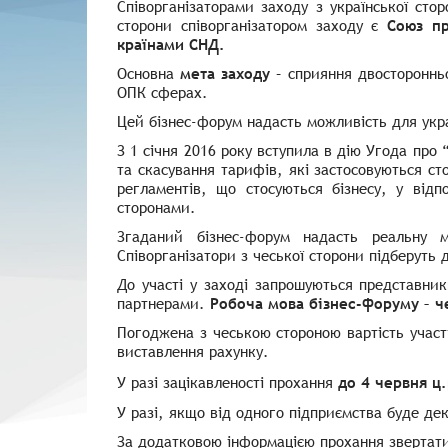
Співорганізаторами заходу з української сто
сторони співорганізатором заходу є
Союз пр
країнами СНД.
Основна
мета заходу
– сприяння двосторонньо
ОПК сферах.
Цей бізнес-форум надасть можливість для укра
З 1 січня 2016 року вступила в дію Угода про
та скасування тарифів, які застосовуються ст
регламентів, що стосуються бізнесу, у від
сторонами.
Згаданий бізнес-форум надасть реальну 
Співорганізатори з чеської сторони підберуть 
До участі у заході запрошуються представни
партнерами.
Робоча мова бізнес-форуму – ч
Погоджена з чеською стороною вартість участ
виставлення рахунку.
У разі зацікавленості прохання
до 4 червня ц
У разі, якщо від одного підприємства буде де
За додатковою інформацією прохання звертатися