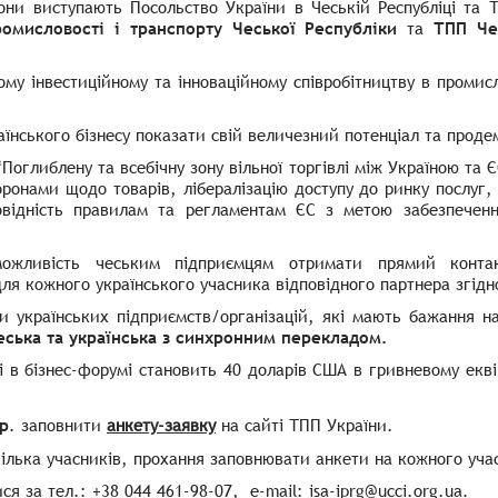
рони виступають Посольство України в Чеській Республіці та 
омисловості і транспорту Чеської Республіки
та
ТПП Че
му інвестиційному та інноваційному співробітництву в промисл
їнського бізнесу показати свій величезний потенціал та проде
“
Поглиблену та всебічну зону вільної торгівлі між Україною та
оронами щодо товарів, лібералізацію доступу до ринку послуг
повідність правилам та регламентам ЄС з метою забезпеченн
можливість чеським підприємцям отримати прямий конта
для кожного українського учасника відповідного партнера згід
ки українських підприємств/організацій, які мають бажання н
еська та українська з синхронним перекладом.
і в бізнес-форумі становить 40 доларів США в гривневому екві
.р
. заповнити
анкету-заявку
на сайті ТПП України.
кілька учасників, прохання заповнювати анкети на кожного уча
 за тел.: +38 044 461-98-07, e-mail: isa-iprg@ucci.org.ua.