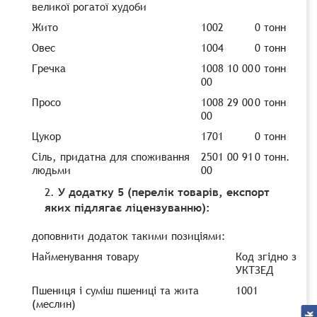
великої рогатої худоби
Жито
1002
0 тонн
Овес
1004
0 тонн
Гречка
1008 10 00
0 тонн
00
Просо
1008 29 00
0 тонн
00
Цукор
1701
0 тонн
Сіль, придатна для споживання
2501 00 91
0 тонн.
людьми
00
У додатку 5 (перелік товарів, експорт
яких підлягає ліцензуванню):
доповнити додаток такими позиціями:
Найменування товару
Код згідно з
УКТЗЕД
Пшениця і суміш пшениці та жита
1001
(меслин)