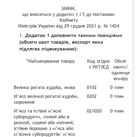
ЗМІНИ,
що вносяться у додатки 1 і 5 до постанови
Кабінету
Міністрів України від 29 грудня 2021 р. № 1424
Додаток 1 доповнити такими позиціями
(обсяги квот товарів, експорт яких
підлягає ліцензуванню):
“Найменування товару
Код згідно
Обсяг
з УКТЗЕД
квоти/
одиниця
виміру
Велика рогата худоба, жива
0102
0 тонн
М’ясо великої рогатої худоби,
0202
0 тонн
морожене
М’ясо та їстівні м’ясні
021020
0 тонн
субпродукти, солоні або в
розсолі, сушені або копчені;
їстівне борошно з м’яса або
м’ясних субпродуктів: м’ясо