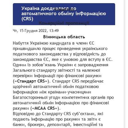
Україна доєдналася до
Членство
автоматичного обміну інформацією
(CRS)
Комерційні пропозиції
Чт, 15 Грудня 2022, 13:49
Вінницька область
Набуття Україною кандидата в члени ЄС
пришвидшило процес приведення українського
податкового законодавства у відповідність до
законодавства ЄС, яке є умовою для вступу в ЄС.
Одним із зобов’язань України є запровадження
Загального стандарту звітності та належної
перевірки інформації про фінансові рахунки
(
«Стандарт
CRS
»
). Стандарт СRS передбачає
щорічний автоматичний обмін податковою
інформацією між країнами–учасницями
Багатосторонньої угоди компетентних органів про
автоматичний обмін інформацією про фінансові
рахунки (
«
MCAA
CRS
»
).
Відповідно до Стандарту CRS суб’єктами, які
подають інформацію про рахунки та звіти є
банки, брокери, депозитарії, інвестиційні та