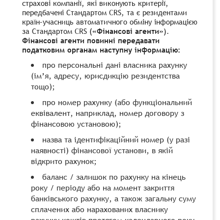
страхові компанії, які виконують критерії,
передбачені Стандартом CRS, та є резидентами
країн–учасниць автоматичного обміну інформацією
за Стандартом CRS (
«Фінансові агенти»
).
Фінансові агенти повинні передавати
податковим органам наступну інформацію:
про персональні дані власника рахунку
(ім’я, адресу, юрисдикцію резидентства
тощо);
про номер рахунку (або функціональний
еквівалент, наприклад, номер договору з
фінансовою установою);
назва та ідентифікаційний номер (у разі
наявності) фінансової установи, в якій
відкрито рахунок;
баланс / залишок по рахунку на кінець
року / періоду або на момент закриття
банківського рахунку, а також загальну суму
сплачених або нарахованих власнику
рахунку коштів протягом календарного року