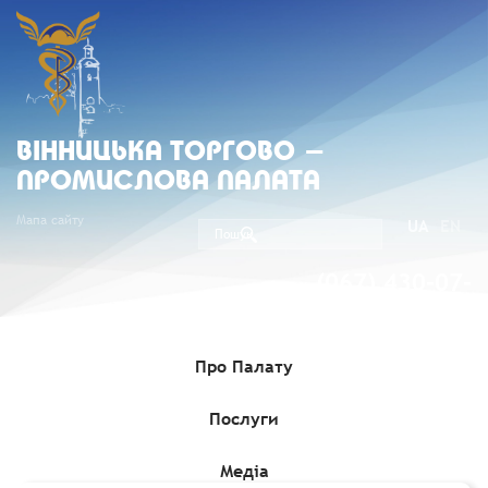
ВIННИЦЬКА ТОРГОВО -
ПРОМИСЛОВА ПАЛАТА
Мапа сайту
UA
EN
(067) 430-07-
05
Про Палату
Послуги
Головна
»
Комерційні пропозиції
»
Угорське
верстатобудівельне підприємство «Штрігон» пропонує
співпрацю
Медіа