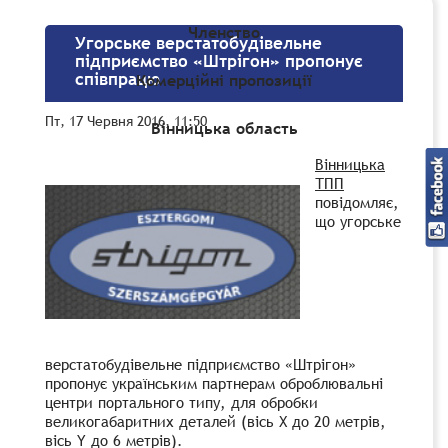
Членство
Угорське верстатобудівельне
підприємство «Штрігон» пропонує
співпрацю
Комерційні пропозиції
Пт, 17 Червня 2016, 11:50
Вінницька область
Вінницька
ТПП
повідомляє,
що угорське
верстатобудівельне підприємство «Штрігон»
пропонує українським партнерам оброблювальні
центри портального типу, для обробки
великогабаритних деталей (вісь Х до 20 метрів,
вісь Y до 6 метрів).