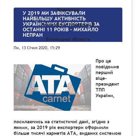
Членство
У 2019 МИ ЗАФІКСУВАЛИ
НАЙБІЛЬШУ АКТИВНІСТЬ
УКРАЇНСЬКИХ ЕКСПОРТЕРІВ ЗА
Комерційні пропозиції
ОСТАННІ 11 РОКІВ – МИХАЙЛО
НЕПРАН
Вінницька область
Пн, 13 Січня 2020, 15:29
Про це
повідомив
перший
віце-
президент
ТПП
України,
посилаючись на статистичні дані, згідно з
якими, за 2019 рік експортери оформили
більше тисячі карнетів АТА, виданих системою