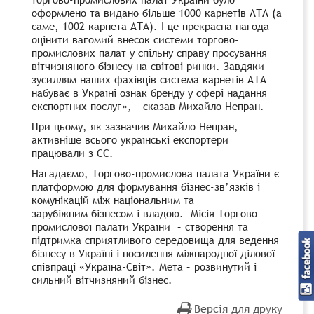
оформлено та видано більше 1000 карнетів АТА (а
саме, 1002 карнета АТА). І це прекрасна нагода
оцінити вагомий внесок системи торгово-
промислових палат у спільну справу просування
вітчизняного бізнесу на світові ринки. Завдяки
зусиллям наших фахівців система карнетів АТА
набуває в Україні ознак бренду у сфері надання
експортних послуг», – сказав Михайло Непран.
При цьому, як зазначив Михайло Непран,
активніше всього українські експортери
працювали з ЄС.
Нагадаємо, Торгово-промислова палата України є
платформою для формування бізнес-зв’язків і
комунікацій між національним та
зарубіжним бізнесом і владою. Місія Торгово-
промислової палати України – створення та
підтримка сприятливого середовища для ведення
бізнесу в Україні і посилення міжнародної ділової
співпраці «Україна-Світ». Мета – розвинутий і
сильний вітчизняний бізнес.
Версія для друку