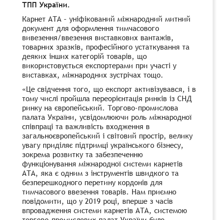
ТПП України.
Карнет АТА – уніфікований міжнародний митний
документ для оформлення тимчасового
вивезення/ввезення виставкових вантажів,
товарних зразків, професійного устаткування та
деяких інших категорій товарів, що
використовується експортерами при участі у
виставках, міжнародних зустрічах тощо.
«Це свідчення того, що експорт активізувався, і в
тому числі пройшла переорієнтація ринків із СНД
ринку на європейський. Торгово-промислова
палата України, усвідомлюючи роль міжнародної
співпраці та важливість входження в
загальноєвропейський і світовий простір, велику
увагу приділяє підтримці українського бізнесу,
зокрема розвитку та забезпеченню
функціонування міжнародної системи карнетів
АТА, яка є одним з інструментів швидкого та
безперешкодного перетину кордонів для
тимчасового ввезення товарів. Нам приємно
повідомити, що у 2019 році, вперше з часів
впровадження системи карнетів АТА, системою
торгово-промислових палат України було