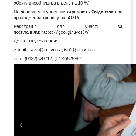
обсягу виробництва в день на 10 %).
Свідоцтво
По завершенні учасники отримають
про
AOTS.
проходження тренінгу від
Реєстрація для участі за
https://goo.gl/uves3W
посиланням
:
Деталі та уточнення:
e-mail: travel@cci.vn.ua; iso1@cci.vn.ua
тел.: (0432)520712; (0432)525962