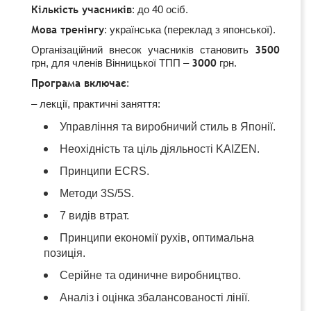
Кількість учасників
:
до 40 осіб.
Мова тренінгу
: українська (переклад з японської).
3500
Організаційний внесок учасників становить
3000
грн, для членів Вінницької ТПП –
грн.
Програма включає
:
–
лекції, практичні заняття
:
Управління та виробничий стиль в Японії.
Неохідність та ціль діяльності KAIZEN.
Принципи
ECRS.
Методи 3
S/5S.
7
видів втрат.
Принципи економії рухів, оптимальна
позиція.
C
ерійне та одиничне виробництво.
Аналіз і оцінка збалансованості лінії.