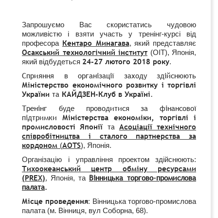
Запрошуємо Вас скористатись чудовою
можливістю і взяти участь у тренінг-курсі від
Кентаро Минагава
професора
, який представляє
Осакський технологічний інститут
(
OIT)
, Японія,
24-27 лютого 2018 року
який відбудеться
.
Сприяння в організації заходу здійснюють
Міністерство економічного розвитку і торгівлі
України
та
КАЙДЗЕН-Клуб в Україні
.
Тренінг буде проводитися за фінансової
підтримки
Міністерства економіки, торгівлі і
промисловості Японії
та
Асоціації технічного
співробітництва і сталого партнерства за
кордоном
AOTS
(
),
Япон
і
я.
Організацію
і
управління
проектом
здійснюють:
Тихоокеанський центр обміну ресурсами
(
PREX)
Вінницька торгово-промислова
,
Японія,
та
палата
.
Місце проведення
: Вінницька торгово-промислова
палата (м. Вінниця, вул Соборна, 68).