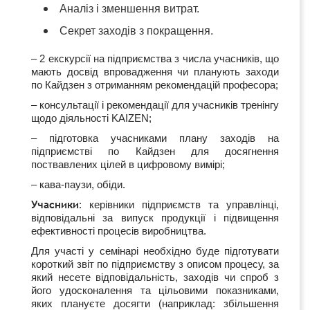
Аналіз і зменшення витрат.
Секрет заходів з покращення.
– 2 екскурсії на підприємства з числа учасників, що
мають досвід впровадження чи планують заходи
по Кайдзен з отриманням рекомендацій професора;
– консультації і рекомендації для учасників тренінгу
щодо діяльності
KAIZEN
;
– підготовка учасниками плану заходів на
підприємстві по Кайдзен для досягнення
поствавлених цілей в цифровому вимірі;
– кава-паузи, обіди.
Учасники
: керівники підприємств та управлінці,
відповідальні за випуск продукції і підвищення
ефективності процесів виробництва.
Для участ
і
у
семінарі
необхідно
буде
підготувати
короткий
звіт
по підприємству
з описом п
роцесу, за
який несете відповідальність, заходів чи спроб з
його удосконалення та цільовими показниками,
яких плануєте досягти (наприклад: збільшення