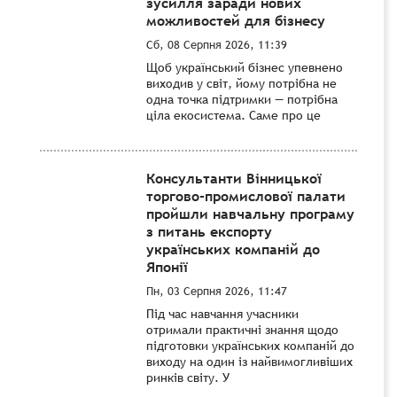
зусилля заради нових
можливостей для бізнесу
Сб, 08 Серпня 2026, 11:39
Щоб український бізнес упевнено
виходив у світ, йому потрібна не
одна точка підтримки — потрібна
ціла екосистема. Саме про це
Консультанти Вінницької
торгово-промислової палати
пройшли навчальну програму
з питань експорту
українських компаній до
Японії
Пн, 03 Серпня 2026, 11:47
Під час навчання учасники
отримали практичні знання щодо
підготовки українських компаній до
виходу на один із найвимогливіших
ринків світу. У