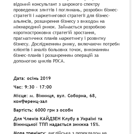
відомий консультант з широкого спектру
проведених злиттів і поглинань, розробки бізнес-
стратегії і маркетингової стратегії для бізнес-
альянсів, розширення бізнесу з виходом на
міжнародний ринок. Займається розробкою
короткострокових стратегій зростання,
прагматичних планів маркетингу і розвитку
бізнесу. Дослідженням ринку, включаючи потреби
клієнтів і аналіз больових точок, виконанням
бізнес-планів і розширенням операцій за
допомогою циклів PDCA.
Дата: осінь 2019
Час
: 9:30 – 17:00
Місце: м. Вінниця, вул. Соборна, 68,
конференц-зал
Вартість: 6000 грн
з особи
Для Членів КАЙДЗЕН Клубу в Україні та
Вінницької ТПП надається знижка 15%.
Мова тренінгу:
англійська з перекладом на