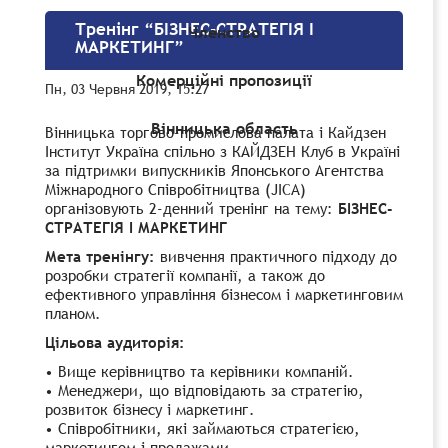
Тренінг “БІЗНЕС-СТРАТЕГІЯ І
Членство
МАРКЕТИНГ”
Комерційні пропозиції
Пн, 03 Червня 2019, 15:27
Вінницька область
Вінницька торгово-промислова палата і Кайдзен
Інститут Україна спільно з КАЙДЗЕН Клуб в Україні
за підтримки випускників Японського Агентства
Міжнародного Співробітництва (JICA)
організовують 2-денний тренінг на тему:
БІЗНЕС-
СТРАТЕГІЯ
І
МАРКЕТИНГ
Мета тренінгу:
вивчення практичного підходу до
розробки стратегії компанії, а також до
ефективного управління бізнесом і маркетинговим
планом.
Цільова
аудиторія
:
•
Вище керівництво та керівники компаній.
• Менеджери, що відповідають за стратегію,
розвиток бізнесу і маркетинг.
• Співробітники, які займаються стратегією,
маркетингом і продажами.