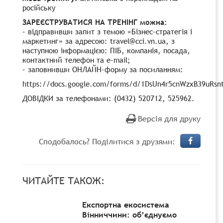
російську
ЗАРЕЄСТРУВАТИСЯ НА ТРЕНІНГ можна:
– відправивши запит з темою «Бізнес-стратегія і
маркетинг» за адресою:
travel
@
cci.vn.ua
, з
наступною інформацією: ПІБ, компанія, посада,
контактний телефон та e-mail;
– заповнивши ОНЛАЙН-форму за посиланням:
https://docs.google.com/forms/d/1DsUn4r5cnWzxB39uRs
ДОВІДКИ за телефонами: (0432) 520712, 525962.
Версія для друку
Сподобалось? Поділитися з друзями:
ЧИТАЙТЕ ТАКОЖ:
Експортна екосистема
Вінниччини: об’єднуємо