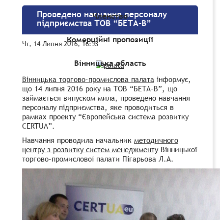
Проведено навчання персоналу
Членство
підприємства ТОВ “БЕТА-В”
Комерційні пропозиції
Чт, 14 Липня 2016, 16:53
Вінницька область
Вінницька торгово-промислова палата
інформує,
що 14 липня 2016 року на ТОВ “БЕТА-В”, що
займається випуском мила, проведено навчання
персоналу підприємства, яке проводиться в
рамках проекту “Європейська система розвитку
CERTUA”.
Навчання проводила начальник
методичного
центру з розвитку систем менеджменту
Вінницької
торгово-промислової палати Пігарьова Л.А.