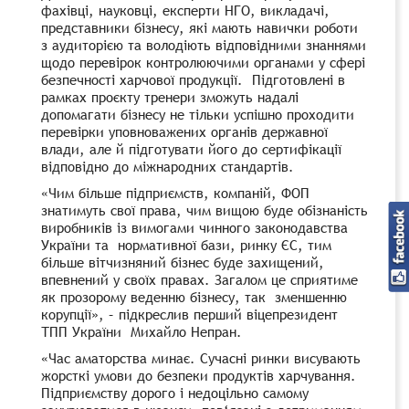
фахівці, науковці, експерти НГО, викладачі,
представники бізнесу, які мають навички роботи
з аудиторією та володіють відповідними знаннями
щодо перевірок контролюючими органами у сфері
безпечності харчової продукції. Підготовлені в
рамках проєкту тренери зможуть надалі
допомагати бізнесу не тільки успішно проходити
перевірки уповноважених органів державної
влади, але й підготувати його до сертифікації
відповідно до міжнародних стандартів.
«Чим більше підприємств, компаній, ФОП
знатимуть свої права, чим вищою буде обізнаність
виробників із вимогами чинного законодавства
України та нормативної бази, ринку ЄС, тим
більше вітчизняний бізнес буде захищений,
впевнений у своїх правах. Загалом це сприятиме
як прозорому веденню бізнесу, так зменшенню
корупції», – підкреслив перший віцепрезидент
ТПП України Михайло Непран.
«Час аматорства минає. Сучасні ринки висувають
жорсткі умови до безпеки продуктів харчування.
Підприємству дорого і недоцільно самому