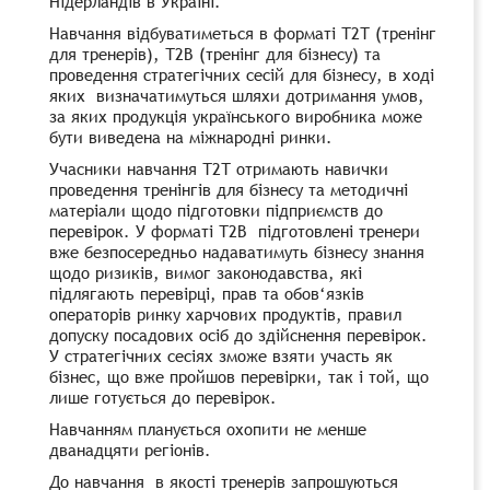
Нідерландів в Україні.
Навчання відбуватиметься в форматі Т2Т (тренінг
для тренерів), Т2В (тренінг для бізнесу) та
проведення стратегічних сесій для бізнесу, в ході
яких визначатимуться шляхи дотримання умов,
за яких продукція українського виробника може
бути виведена на міжнародні ринки.
Учасники навчання Т2Т отримають навички
проведення тренінгів для бізнесу та методичні
матеріали щодо підготовки підприємств до
перевірок. У форматі Т2В підготовлені тренери
вже безпосередньо надаватимуть бізнесу знання
щодо ризиків, вимог законодавства, які
підлягають перевірці, прав та обов‘язків
операторів ринку харчових продуктів, правил
допуску посадових осіб до здійснення перевірок.
У стратегічних сесіях зможе взяти участь як
бізнес, що вже пройшов перевірки, так і той, що
лише готується до перевірок.
Навчанням планується охопити не менше
дванадцяти регіонів.
До навчання в якості тренерів запрошуються