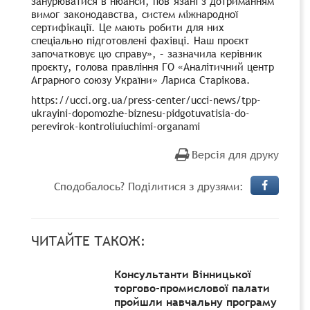
занурюватися в нюанси, пов‘язані з дотриманням
вимог законодавства, систем міжнародної
сертифікації. Це мають робити для них
спеціально підготовлені фахівці. Наш проєкт
започатковує цю справу», – зазначила керівник
проєкту, голова правління ГО «Аналітичний центр
Аграрного союзу України» Лариса Старікова.
https://ucci.org.ua/press-center/ucci-news/tpp-
ukrayini-dopomozhe-biznesu-pidgotuvatisia-do-
perevirok-kontroliuiuchimi-organami
Версія для друку
Сподобалось? Поділитися з друзями:
ЧИТАЙТЕ ТАКОЖ:
Консультанти Вінницької
торгово-промислової палати
пройшли навчальну програму