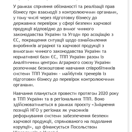
У рамках сприяння обізнаності та реалізації прав
бізнесу при взаємодії з контролюючими органами,
у тому числі через підготовку бізнесу до
державних перевірок у сфері безпеки харчової
продукції відповідно до вимог чинного
законодавства України та Угоди про асоціацію з
ЄС, покращення ситуації щодо ознайомлення
виробників аграрної та харчової продукції з
вимогами чинного законодавства України та
нормативної бази ЄС, ТПП України разом із
Аналітичним центром Аграрного союзу України
розпочинає безкоштовне навчання співробітників
системи ТПП України – майбутніх тренерів із
підготовки бізнесу до перевірок контролюючими
органами.
Навчання планується провести протягом 2020 року
в ТПП України та в регіональних ТПП. Воно
здійснюватиметься в рамках проєкту «Зміцнення
позицій НГО у регіонах як учасників
реформування системи забезпечення безпеки
харчової продукції, спрямованого на подолання
корупції», що фінансується Посольством