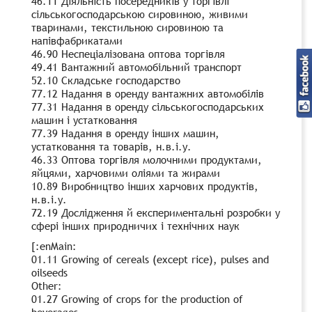
46.11 Діяльність посередників у торгівлі
сільськогосподарською сировиною, живими
тваринами, текстильною сировиною та
напівфабрикатами
46.90 Неспеціалізована оптова торгівля
49.41 Вантажний автомобільний транспорт
52.10 Складське господарство
77.12 Надання в оренду вантажних автомобілів
77.31 Надання в оренду сільськогосподарських
машин і устатковання
77.39 Надання в оренду інших машин,
устатковання та товарів, н.в.і.у.
46.33 Оптова торгівля молочними продуктами,
яйцями, харчовими оліями та жирами
10.89 Виробництво інших харчових продуктів,
н.в.і.у.
72.19 Дослідження й експериментальні розробки у
сфері інших природничих і технічних наук
[:enMain:
01.11 Growing of cereals (except rice), pulses and
oilseeds
Other:
01.27 Growing of crops for the production of
beverages