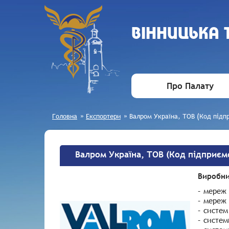
ВIННИЦЬКА
Про Палату
Головна
»
Експортери
»
Валром Україна, ТОВ (Код підп
Валром Україна, ТОВ (Код підприєм
Виробни
– мереж 
– мереж 
– систем
– систем