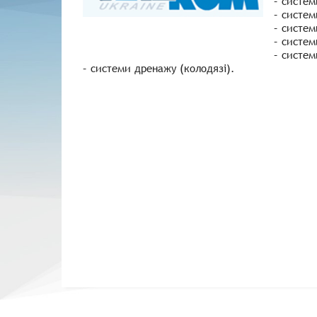
– систем
– систем
– систем
– систем
– систем
– системи дренажу (колодязі).