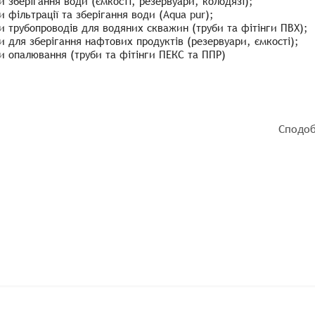
и зберігання води (ємкості, резервуари, колодязі);
и фільтрації та зберігання води (Aqua pur);
и трубопроводів для водяних скважин (труби та фітінги ПВХ);
и для зберігання нафтових продуктів (резервуари, ємкості);
и опалювання (труби та фітінги ПЕКС та ППР)
Сподоб