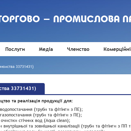
 ТОРГОВО - ПРОМИСЛОВА П
Послуги
Медіа
Членство
Комерційні
риємства 33731431)
ства 33731431)
цтво та реалізація продукції для:
водопостачання (труби та фітінги з ПЕ);
газопостачання (труби та фітінги з ПЕ);
 очистки стічних вод (Aqua clean);
и внутрішньої та зовнішньої каналізації (труби та фітінги з ПП 