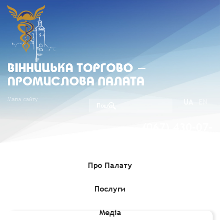
ВIННИЦЬКА ТОРГОВО -
ПРОМИСЛОВА ПАЛАТА
Мапа сайту
UA
EN
(067) 430-07-
05
Про Палату
Послуги
Головна
»
Членство
»
Члени Вінницької ТПП
»
Лаіра, ВКФ ТОВ
(Код підприємства 13329859)
Медіа