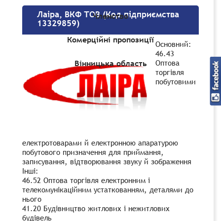
Лаіра, ВКФ ТОВ (Код підприємства
Членство
13329859)
Комерційні пропозиції
Основний:
46.43
Оптова
Вінницька область
торгівля
побутовими
електротоварами й електронною апаратурою
побутового призначення для приймання,
записування, відтворювання звуку й зображення
Інші:
46.52 Оптова торгівля електронним і
телекомунікаційним устаткованням, деталями до
нього
41.20 Будівництво житлових і нежитлових
будівель