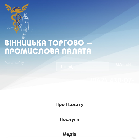
ВIННИЦЬКА ТОРГОВО -
ПРОМИСЛОВА ПАЛАТА
Мапа сайту
UA
EN
(067) 430-07-
05
Про Палату
Послуги
Головна
»
Членство
»
Члени Вінницької ТПП
»
Козак+, ТОВ
(Код підприємства 23109159)Kozak+, LLC (Company code
23109159)
Медіа