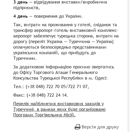
3 день
— відвідування виставки/виробничих
підприємств,
4 день
— повернення до України.
Так, витрати на проживання у готелі, сніданок та
трансфер аеропорт-готель-виставковий комплекс-
аеропорт забезпечує турецька сторона, витрати на
дорогу (переліт Україна — Туреччина — Україна)
оплачуються безпосередньо представниками
українських компаній, що прибудуть до
Туреччини.
За додатковою інформацією просимо звертатись
до Офісу Торгового Аташе Генерального
Консульства Турецької Республіки в м. Одесі:
Тел.: (+38 048) 722 70 05/722 71 07,
Факс: (+38 048) 722 24 14.
Перелік найближчих виставкових заходів у
Туреччині, в рамках яких буде організовано
Програми Торгівельних Місій.
Версія для друку