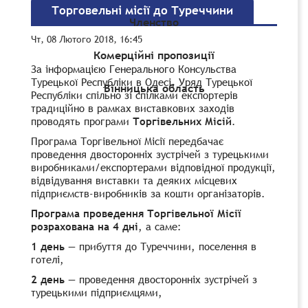
Торговельні місії до Туреччини
Членство
Чт, 08 Лютого 2018, 16:45
Комерційні пропозиції
За інформацією Генерального Консульства
Турецької Республіки в Одесі, Уряд Турецької
Вінницька область
Республіки спільно зі спілками експортерів
традиційно в рамках виставкових заходів
проводять програми
Торгівельних Місій
.
Програма Торгівельної Місії передбачає
проведення двосторонніх зустрічей з турецькими
виробниками/експортерами відповідної продукції,
відвідування виставки та деяких місцевих
підприємств-виробників за кошти організаторів.
Програма проведення Торгівельної Місії
розрахована на 4 дні
, а саме:
1 день
— прибуття до Туреччини, поселення в
готелі,
2 день
— проведення двосторонніх зустрічей з
турецькими підприємцями,