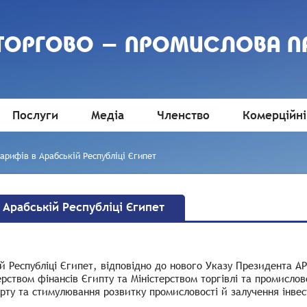
 ТОРГОВО - ПРОМИСЛОВА П
Послуги
Медіа
Членство
Комерційні
рифів в Арабській Республіці Єгипет
Арабській Республіці Єгипет
й Республіці Єгипет, відповідно до нового Указу Президента А
ством фінансів Єгипту та Міністерством торгівлі та промислово
рту та стимулювання розвитку промисловості й залучення інвес