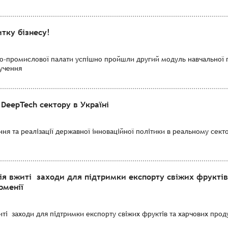
тку бізнесу!
во-промислової палати успішно пройшли другий модуль навчальної 
лучення
DeepTech сектору в Україні
я та реалізації державної інноваційної політики в реальному секто
ія вжиті заходи для підтримки експорту свіжих фруктів
рменії
і заходи для підтримки експорту свіжих фруктів та харчових продук