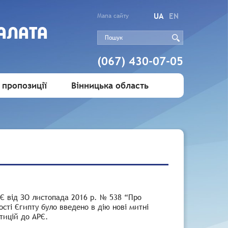
UA
EN
Мапа сайту
АЛАТА
(067) 430-07-05
 пропозиції
Вінницька область
РЄ від ЗО листопада 2016 р. № 538 “Про
сті Єгипту було введено в дію нові митні
тицій до АРЄ.