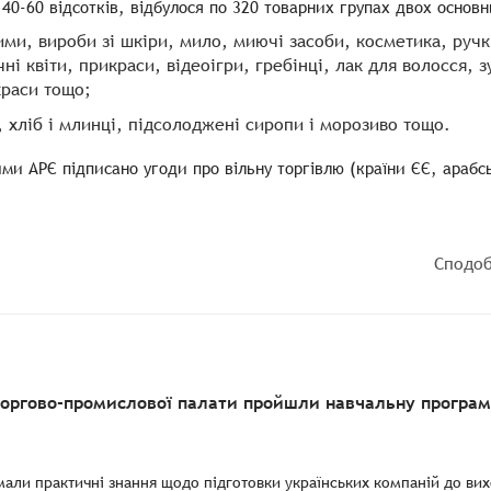
40-60 відсотків, відбулося по 320 товарних групах двох основн
ими, вироби зі шкіри, мило, миючі засоби, косметика, ручки
і квіти, прикраси, відеоігри, гребінці, лак для волосся, з
краси тощо;
, хліб і млинці, підсолоджені сиропи і морозиво тощо.
ими АРЄ підписано угоди про вільну торгівлю (країни ЄЄ, арабс
Сподоб
торгово-промислової палати пройшли навчальну програму
мали практичні знання щодо підготовки українських компаній до вихо