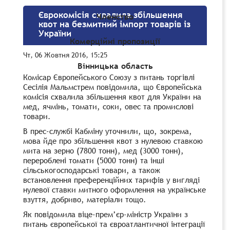
Єврокомісія схвалила збільшення
Членство
квот на безмитний імпорт товарів із
України
Комерційні пропозиції
Чт, 06 Жовтня 2016, 15:25
Вінницька область
Комісар Європейського Союзу з питань торгівлі
Сесілія Мальмстрем повідомила, що Європейська
комісія схвалила збільшення квот для України на
мед, ячмінь, томати, соки, овес та промислові
товари.
В прес-службі Кабміну уточнили, що, зокрема,
мова йде про збільшення квот з нулевою ставкою
мита на зерно (7800 тонн), мед (3000 тонн),
перероблені томати (5000 тонн) та інші
сільськогосподарські товари, а також
встановлення преференційних тарифів у вигляді
нулевої ставки митного оформлення на українське
взуття, добриво, матеріали тощо.
Як повідомила віце-прем’єр-міністр України з
питань європейської та євроатлантичної інтеграції